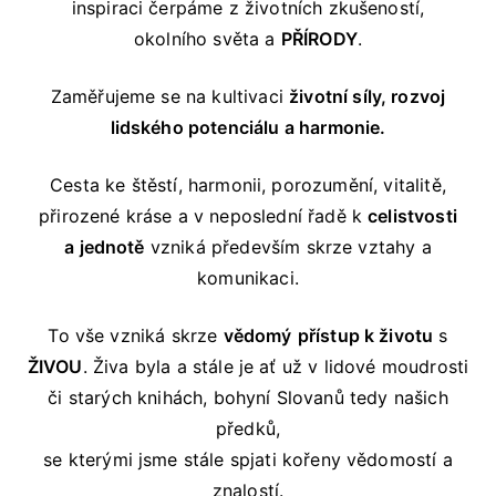
inspiraci čerpáme z životních zkušeností,
okolního světa a
PŘÍRODY
.
Zaměřujeme se na kultivaci
životní síly, rozvoj
lidského potenciálu a harmonie.
Cesta ke štěstí, harmonii, porozumění, vitalitě,
přirozené kráse a v neposlední řadě k
celistvosti
a jednotě
vzniká především skrze vztahy a
komunikaci.
To vše vzniká skrze
vědomý
přístup k životu
s
ŽIVOU
. Živa byla a stále je ať už v lidové moudrosti
či starých knihách, bohyní Slovanů tedy našich
předků,
se kterými jsme stále spjati kořeny vědomostí a
znalostí.