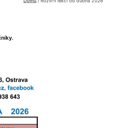
Domů
Rozvrh lekcí od dubna 2026
níky.