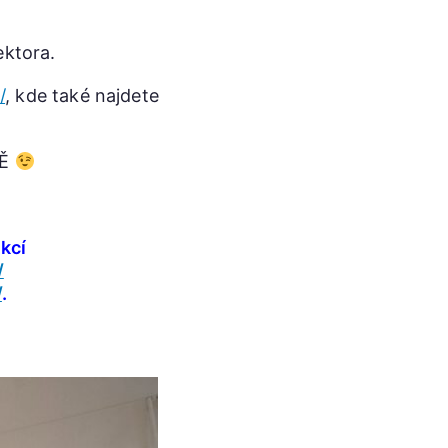
ektora.
/
, kde také najdete
VĚ
kcí
/
/
.