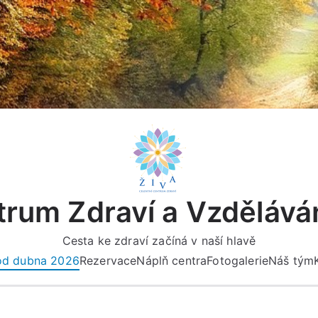
rum Zdraví a Vzdělává
Cesta ke zdraví začíná v naší hlavě
 od dubna 2026
Rezervace
Náplň centra
Fotogalerie
Náš tým