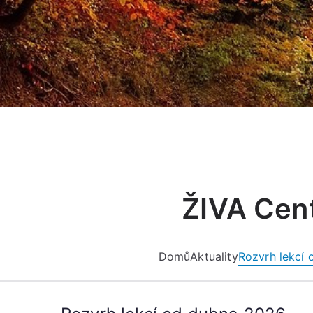
Přeskočit
na
obsah
ŽIVA Cent
Domů
Aktuality
Rozvrh lekcí