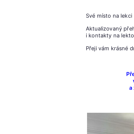
Své místo na lekci
Aktualizovaný pře
i kontakty na lekt
Přeji vám krásné 
Př
a