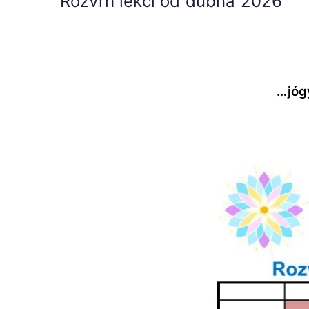
Rozvrh lekcí od dubna 2026
…jóg