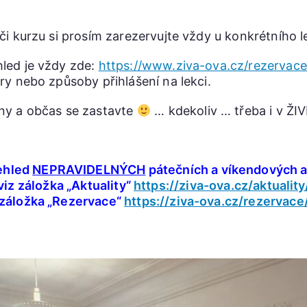
 či kurzu si prosím zarezervujte vždy u konkrétního l
hled je vždy zde:
https://www.ziva-ova.cz/rezervace
ory nebo způsoby přihlášení na lekci.
dny a občas se zastavte
… kdekoliv … třeba i v ŽI
ehled
NEPRAVIDELNÝCH
pátečních a víkendových a
viz záložka „Aktuality“
https://ziva-ova.cz/aktuality
 záložka „Rezervace“
https://ziva-ova.cz/rezervace