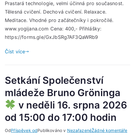
s
Prastará technologie, velmi účinná pro současnost.
Jan
Tělesná cvičení. Dechová cvičení. Relaxace.
Lon
Meditace. Vhodné pro začátečníky i pokročilé.
Sem
www.yogijana.com Cena: 400,- Přihlášky:
kund
https://forms.gle/GxJbSRg7AF3QaWRb9
jóg
Sob
Číst více
15.
srp
202
17.
Setkání Společenství
–
mládeže Bruno Gröninga
19.
hod
v neděli 16. srpna 2026
od 15:00 do 17:00 hodin
u
Od
Příspěvek od
Publikováno v
Nezařazené
Žádné komentáře