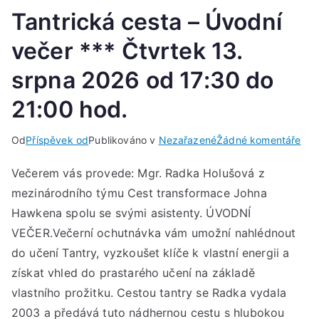
Tantrická cesta – Úvodní
večer *** Čtvrtek 13.
srpna 2026 od 17:30 do
21:00 hod.
u
Od
Příspěvek od
Publikováno v
Nezařazené
Žádné komentáře
Tan
Večerem vás provede: Mgr. Radka Holušová z
ces
mezinárodního týmu Cest transformace Johna
–
Úvo
Hawkena spolu se svými asistenty. ÚVODNÍ
več
VEČER.Večerní ochutnávka vám umožní nahlédnout
***
do učení Tantry, vyzkoušet klíče k vlastní energii a
Čtv
získat vhled do prastarého učení na základě
13.
vlastního prožitku. Cestou tantry se Radka vydala
srp
2003 a předává tuto nádhernou cestu s hlubokou
202