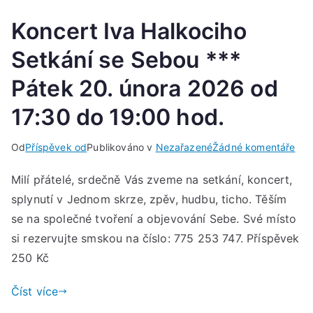
Koncert Iva Halkociho
Setkání se Sebou ***
Pátek 20. února 2026 od
17:30 do 19:00 hod.
u
Od
Příspěvek od
Publikováno v
Nezařazené
Žádné komentáře
Kon
Milí přátelé, srdečně Vás zveme na setkání, koncert,
Iva
splynutí v Jednom skrze, zpěv, hudbu, ticho. Těším
Hal
Set
se na společné tvoření a objevování Sebe. Své místo
se
si rezervujte smskou na číslo: 775 253 747. Příspěvek
Seb
250 Kč
***
Pát
Číst více
20.