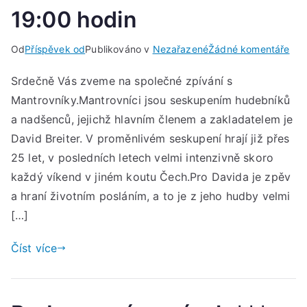
19:00 hodin
u
Od
Příspěvek od
Publikováno v
Nezařazené
Žádné komentáře
Man
Srdečně Vás zveme na společné zpívání s
v
Mantrovníky.Mantrovníci jsou seskupením hudebníků
Ost
***
a nadšenců, jejichž hlavním členem a zakladatelem je
Pát
David Breiter. V proměnlivém seskupení hrají již přes
13.
25 let, v posledních letech velmi intenzivně skoro
úno
každý víkend v jiném koutu Čech.Pro Davida je zpěv
202
a hraní životním posláním, a to je z jeho hudby velmi
od
[…]
19:
hod
Číst více