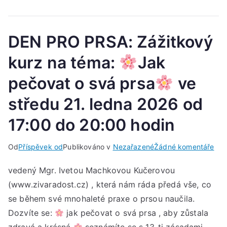
17:
hod
DEN PRO PRSA: Zážitkový
kurz na téma:
Jak
pečovat o svá prsa
ve
středu 21. ledna 2026 od
17:00 do 20:00 hodin
u
Od
Příspěvek od
Publikováno v
Nezařazené
Žádné komentáře
DE
vedený Mgr. Ivetou Machkovou Kučerovou
PR
(www.zivaradost.cz) , která nám ráda předá vše, co
PRS
Záž
se během své mnohaleté praxe o prsou naučila.
kur
Dozvíte se:
jak pečovat o svá prsa , aby zůstala
na