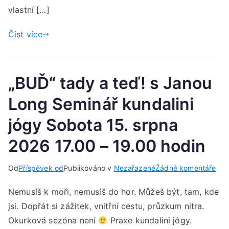
vlastní […]
od
17:
Číst více
do
21:
hod
„BUĎ“ tady a teď! s Janou
Long Seminář kundalini
jógy Sobota 15. srpna
2026 17.00 – 19.00 hodin
u
Od
Příspěvek od
Publikováno v
Nezařazené
Žádné komentáře
„BU
Nemusíš k moři, nemusíš do hor. Můžeš být, tam, kde
tad
jsi. Dopřát si zážitek, vnitřní cestu, průzkum nitra.
a
teď
Okurková sezóna není
Praxe kundalini jógy.