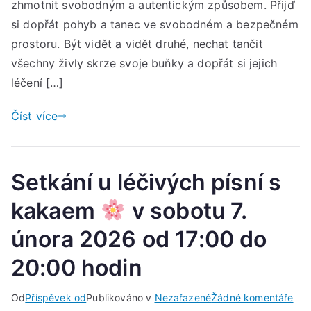
30.
zhmotnit svobodným a autentickým způsobem. Přijď
led
si dopřát pohyb a tanec ve svobodném a bezpečném
202
prostoru. Být vidět a vidět druhé, nechat tančit
od
všechny živly skrze svoje buňky a dopřát si jejich
17:
léčení […]
do
20:
Číst více
hod
Setkání u léčivých písní s
kakaem
v sobotu 7.
února 2026 od 17:00 do
20:00 hodin
u
Od
Příspěvek od
Publikováno v
Nezařazené
Žádné komentáře