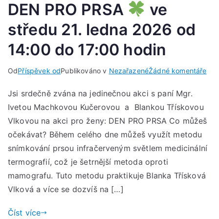
DEN PRO PRSA
ve
středu 21. ledna 2026 od
14:00 do 17:00 hodin
u
Od
Příspěvek od
Publikováno v
Nezařazené
Žádné komentáře
DE
Jsi srdečně zvána na jedinečnou akci s paní Mgr.
PR
Ivetou Machkovou Kučerovou a Blankou Třískovou
PR
Vlkovou na akci pro ženy: DEN PRO PRSA Co můžeš
ve
očekávat? Během celého dne můžeš využít metodu
stř
snímkování prsou infračerveným světlem medicinální
21.
termografií, což je šetrnější metoda oproti
led
mamografu. Tuto metodu praktikuje Blanka Třísková
202
Vlková a více se dozvíš na […]
od
14:
Číst více
do