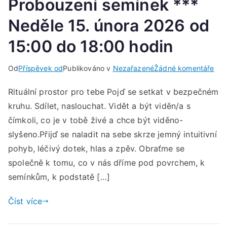
Probouzení semínek ***
Neděle 15. února 2026 od
15:00 do 18:00 hodin
u
Od
Příspěvek od
Publikováno v
Nezařazené
Žádné komentáře
Pro
Rituální prostor pro tebe Pojď se setkat v bezpečném
sem
kruhu. Sdílet, naslouchat. Vidět a být viděn/a s
***
Ned
čímkoli, co je v tobě živé a chce být viděno-
15.
slyšeno.Přijď se naladit na sebe skrze jemný intuitivní
úno
pohyb, léčivý dotek, hlas a zpěv. Obraťme se
202
společně k tomu, co v nás dříme pod povrchem, k
od
semínkům, k podstatě […]
15:
do
Číst více
18:
hod