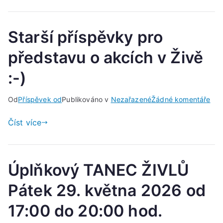
září
202
Starší příspěvky pro
od
17:
představu o akcích v Živě
do
20:
:-)
hod
u
Od
Příspěvek od
Publikováno v
Nezařazené
Žádné komentáře
Star
Číst více
pří
pro
pře
o
Úplňkový TANEC ŽIVLŮ
akc
Pátek 29. května 2026 od
v
Živ
17:00 do 20:00 hod.
:-)