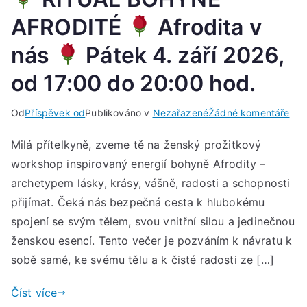
hod
AFRODITÉ
Afrodita v
nás
Pátek 4. září 2026,
od 17:00 do 20:00 hod.
u
Od
Příspěvek od
Publikováno v
Nezařazené
Žádné komentáře
Milá přítelkyně, zveme tě na ženský prožitkový
RIT
workshop inspirovaný energií bohyně Afrodity –
BO
AFR
archetypem lásky, krásy, vášně, radosti a schopnosti
přijímat. Čeká nás bezpečná cesta k hlubokému
Afr
spojení se svým tělem, svou vnitřní silou a jedinečnou
v
ženskou esencí. Tento večer je pozváním k návratu k
nás
sobě samé, ke svému tělu a k čisté radosti ze […]
Pát
Číst více
4.