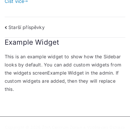
Číst více
17:
do
20:
Navigace
hod
Starší příspěvky
pro
Example Widget
příspěvky
This is an example widget to show how the Sidebar
looks by default. You can add custom widgets from
the widgets screenExample Widget in the admin. If
custom widgets are added, then they will replace
this.
Copyright © 2026
ŽIVA Centrum Zdraví a Vzdělávání Ostrava