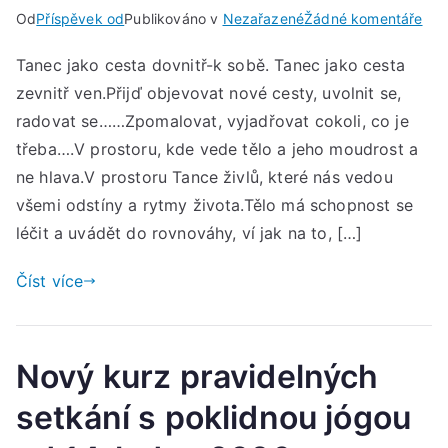
u
Od
Příspěvek od
Publikováno v
Nezařazené
Žádné komentáře
Úpl
Tanec jako cesta dovnitř-k sobě. Tanec jako cesta
TA
zevnitř ven.Přijď objevovat nové cesty, uvolnit se,
ŽIV
Pát
radovat se……Zpomalovat, vyjadřovat cokoli, co je
29.
třeba….V prostoru, kde vede tělo a jeho moudrost a
kvě
ne hlava.V prostoru Tance živlů, které nás vedou
202
všemi odstíny a rytmy života.Tělo má schopnost se
od
léčit a uvádět do rovnováhy, ví jak na to, […]
17:
do
Číst více
20:
hod
Nový kurz pravidelných
setkání s poklidnou jógou