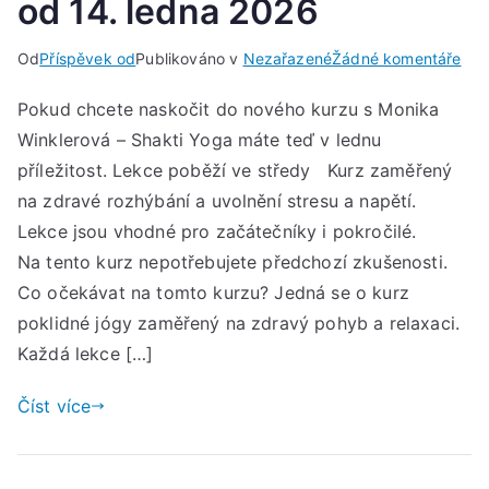
od 14. ledna 2026
u
Od
Příspěvek od
Publikováno v
Nezařazené
Žádné komentáře
No
Pokud chcete naskočit do nového kurzu s Monika
kur
Winklerová – Shakti Yoga máte teď v lednu
pra
set
příležitost. Lekce poběží ve středy Kurz zaměřený
s
na zdravé rozhýbání a uvolnění stresu a napětí.
pok
Lekce jsou vhodné pro začátečníky i pokročilé.
jóg
Na tento kurz nepotřebujete předchozí zkušenosti.
od
Co očekávat na tomto kurzu? Jedná se o kurz
14.
poklidné jógy zaměřený na zdravý pohyb a relaxaci.
led
Každá lekce […]
202
Číst více