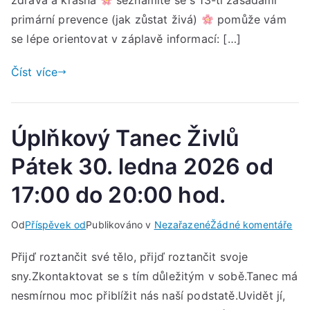
zdravá a krásná
seznámíte se s 13-ti zásadami
tém
primární prevence (jak zůstat živá)
pomůže vám
se lépe orientovat v záplavě informací: […]
Jak
peč
Číst více
o
svá
prs
Úplňkový Tanec Živlů
ve
Pátek 30. ledna 2026 od
stř
21.
17:00 do 20:00 hod.
led
202
u
Od
Příspěvek od
Publikováno v
Nezařazené
Žádné komentáře
od
Úpl
17:
Přijď roztančit své tělo, přijď roztančit svoje
Tan
do
sny.Zkontaktovat se s tím důležitým v sobě.Tanec má
Živl
20:
Pát
nesmírnou moc přiblížit nás naší podstatě.Uvidět jí,
hod