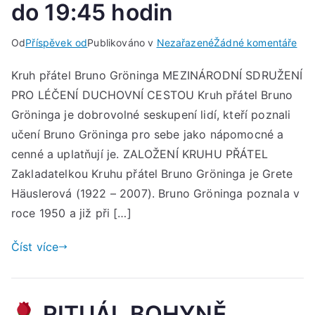
do 19:45 hodin
u
Od
Příspěvek od
Publikováno v
Nezařazené
Žádné komentáře
Set
Kruh přátel Bruno Gröninga MEZINÁRODNÍ SDRUŽENÍ
Kru
PRO LÉČENÍ DUCHOVNÍ CESTOU Kruh přátel Bruno
přát
Bru
Gröninga je dobrovolné seskupení lidí, kteří poznali
Grö
učení Bruno Gröninga pro sebe jako nápomocné a
cenné a uplatňují je. ZALOŽENÍ KRUHU PŘÁTEL
v
Zakladatelkou Kruhu přátel Bruno Gröninga je Grete
pát
Häuslerová (1922 – 2007). Bruno Gröninga poznala v
21.
roce 1950 a již při […]
srp
202
Číst více
od
17:
do
19:
RITUÁL BOHYNĚ