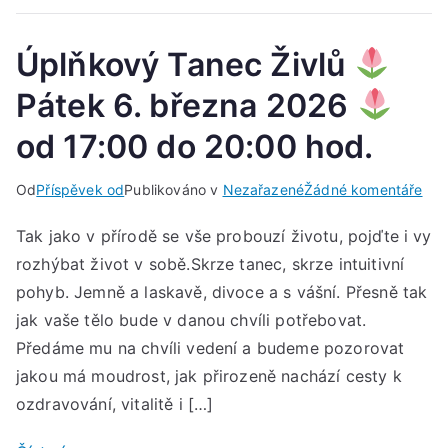
úno
202
Úplňkový Tanec Živlů
od
17:
Pátek 6. března 2026
do
od 17:00 do 20:00 hod.
19:
hod
u
Od
Příspěvek od
Publikováno v
Nezařazené
Žádné komentáře
Úpl
Tak jako v přírodě se vše probouzí životu, pojďte i vy
Tan
rozhýbat život v sobě.Skrze tanec, skrze intuitivní
Živl
pohyb. Jemně a laskavě, divoce a s vášní. Přesně tak
Pát
jak vaše tělo bude v danou chvíli potřebovat.
6.
Předáme mu na chvíli vedení a budeme pozorovat
bře
jakou má moudrost, jak přirozeně nachází cesty k
202
ozdravování, vitalitě i […]
od