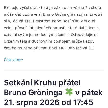
Set
Existuje vyšší síla, která je základem všeho živého a
Spo
může dát uzdravení! Bruno Gröning ji nazýval životní
mlá
Bru
síla, léčivá síla, Heilstrom nebo Boží síla. Měl o ní
Grö
velmi přesné intuitivní vědomosti, které dal lidem k
užívání svým jednoduchým učením. Odpovídajícím
v
držením těla a duchovním postojem může každý
ned
člověk do sebe přijímat Boží sílu. Tato léčivá […]
16.
srp
Číst více
202
od
15:
Setkání Kruhu přátel
do
17:
Bruno Gröninga
v pátek
hod
21. srpna 2026 od 17:45