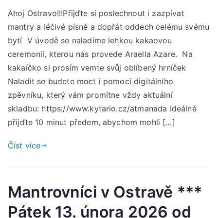
Set
Ahoj Ostravo!!!Přijďte si poslechnout i zazpívat
u
mantry a léčivé písně a dopřát oddech celému svému
léč
písn
bytí V úvodě se naladíme lehkou kakaovou
s
ceremonií, kterou nás provede Araella Azare. Na
kak
kakaíčko si prosím vemte svůj oblíbený hrníček
Naladit se budete moct i pomocí digitálního
v
zpěvníku, který vám promítne vždy aktuální
sob
skladbu: https://www.kytario.cz/atmanada Ideálně
7.
přijďte 10 minut předem, abychom mohli […]
úno
202
Číst více
od
17:
do
20:
Mantrovníci v Ostravě ***
hod
Pátek 13. února 2026 od