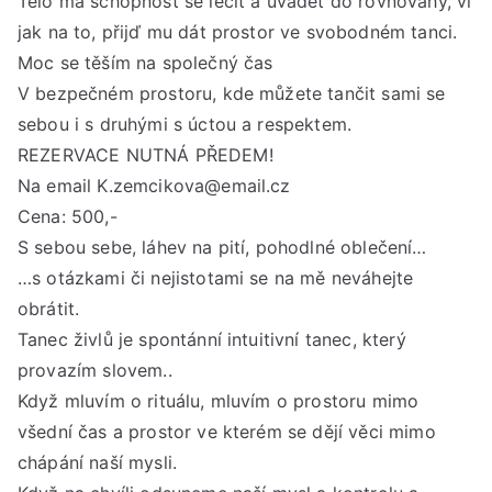
Tělo má schopnost se léčit a uvádět do rovnováhy, ví
20:
jak na to, přijď mu dát prostor ve svobodném tanci.
hod
Moc se těším na společný čas
V bezpečném prostoru, kde můžete tančit sami se
sebou i s druhými s úctou a respektem.
REZERVACE NUTNÁ PŘEDEM!
Na email K.zemcikova@email.cz
Cena: 500,-
S sebou sebe, láhev na pití, pohodlné oblečení…
…s otázkami či nejistotami se na mě neváhejte
obrátit.
Tanec živlů je spontánní intuitivní tanec, který
provazím slovem..
Když mluvím o rituálu, mluvím o prostoru mimo
všední čas a prostor ve kterém se dějí věci mimo
chápání naší mysli.