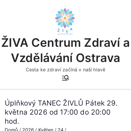
Přeskočit
na
obsah
ŽIVA Centrum Zdraví a
Vzdělávání Ostrava
Cesta ke zdraví začíná v naší hlavě
Úplňkový TANEC ŽIVLŮ Pátek 29.
května 2026 od 17:00 do 20:00
hod.
Domů
2026
Květen
24