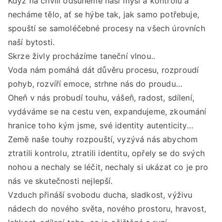
Když na chvíli odsuneme naší mysl a kontrolu a
necháme tělo, ať se hýbe tak, jak samo potřebuje,
spouští se samoléčebné procesy na všech úrovních
naší bytosti.
Skrze živly procházíme taneční vlnou..
Voda nám pomáhá dát důvěru procesu, rozproudí
pohyb, rozvíří emoce, strhne nás do proudu…
Oheň v nás probudí touhu, vášeň, radost, sdílení,
vydáváme se na cestu ven, expandujeme, zkoumání
hranice toho kým jsme, své identity autenticity…
Země naše touhy rozpouští, vyzývá nás abychom
ztratili kontrolu, ztratili identitu, opřely se do svých
nohou a nechaly se léčit, nechaly si ukázat co je pro
nás ve skutečnosti nejlepší.
Vzduch přináší svobodu ducha, sladkost, výživu
nádech do nového světa, nového prostoru, hravost,