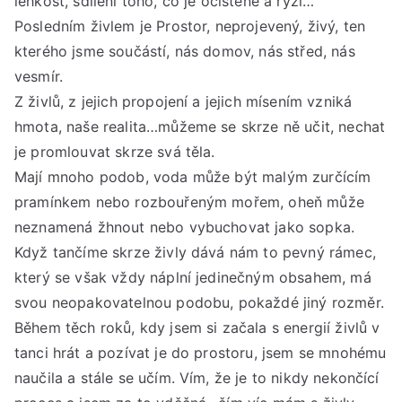
lehkost, sdílení toho, co je očištěné a ryzí…
Posledním živlem je Prostor, neprojevený, živý, ten
kterého jsme součástí, nás domov, nás střed, nás
vesmír.
Z živlů, z jejich propojení a jejich mísením vzniká
hmota, naše realita…můžeme se skrze ně učit, nechat
je promlouvat skrze svá těla.
Mají mnoho podob, voda může být malým zurčícím
pramínkem nebo rozbouřeným mořem, oheň může
neznamená žhnout nebo vybuchovat jako sopka.
Když tančíme skrze živly dává nám to pevný rámec,
který se však vždy náplní jedinečným obsahem, má
svou neopakovatelnou podobu, pokaždé jiný rozměr.
Během těch roků, kdy jsem si začala s energií živlů v
tanci hrát a pozívat je do prostoru, jsem se mnohému
naučila a stále se učím. Vím, že je to nikdy nekončící