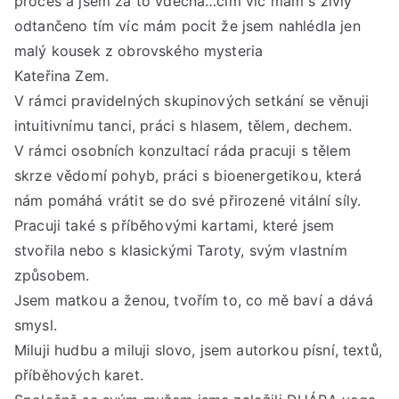
proces a jsem za to vděčná…čím víc mám s živly
odtančeno tím víc mám pocit že jsem nahlédla jen
malý kousek z obrovského mysteria
Kateřina Zem.
V rámci pravidelných skupinových setkání se věnuji
intuitivnímu tanci, práci s hlasem, tělem, dechem.
V rámci osobních konzultací ráda pracuji s tělem
skrze vědomí pohyb, práci s bioenergetikou, která
nám pomáhá vrátit se do své přirozené vitální síly.
Pracuji také s příběhovými kartami, které jsem
stvořila nebo s klasickými Taroty, svým vlastním
způsobem.
Jsem matkou a ženou, tvořím to, co mě baví a dává
smysl.
Miluji hudbu a miluji slovo, jsem autorkou písní, textů,
příběhových karet.