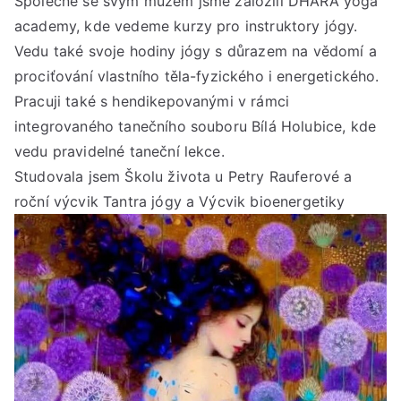
Společně se svým mužem jsme založili DHÁRA yoga
academy, kde vedeme kurzy pro instruktory jógy.
Vedu také svoje hodiny jógy s důrazem na vědomí a
prociťování vlastního těla-fyzického i energetického.
Pracuji také s hendikepovanými v rámci
integrovaného tanečního souboru Bílá Holubice, kde
vedu pravidelné taneční lekce.
Studovala jsem Školu života u Petry Rauferové a
roční výcvik Tantra jógy a Výcvik bioenergetiky