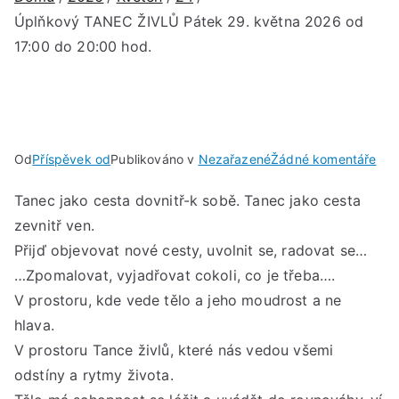
Úplňkový TANEC ŽIVLŮ Pátek 29. května 2026 od
17:00 do 20:00 hod.
u
Od
Příspěvek od
Publikováno v
Nezařazené
Žádné komentáře
Úpl
Tanec jako cesta dovnitř-k sobě. Tanec jako cesta
TA
zevnitř ven.
ŽIV
Pát
Přijď objevovat nové cesty, uvolnit se, radovat se…
29.
…Zpomalovat, vyjadřovat cokoli, co je třeba….
kvě
V prostoru, kde vede tělo a jeho moudrost a ne
202
hlava.
od
V prostoru Tance živlů, které nás vedou všemi
17:
odstíny a rytmy života.
do