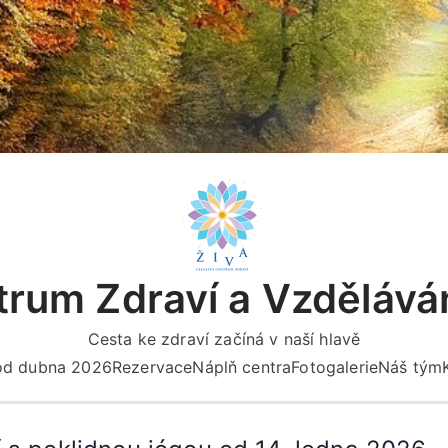
rum Zdraví a Vzdělává
Cesta ke zdraví začíná v naší hlavě
 od dubna 2026
Rezervace
Náplň centra
Fotogalerie
Náš tým