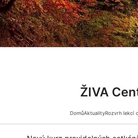
Přeskočit
na
obsah
ŽIVA Cent
Domů
Aktuality
Rozvrh lekcí