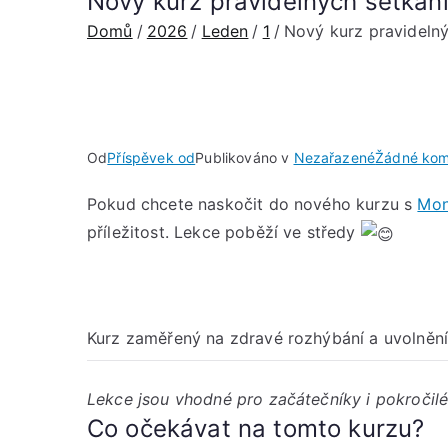
Nový kurz pravidelných setkání
Domů
2026
Leden
1
Nový kurz pravidelný
Od
Příspěvek od
Publikováno v
Nezařazené
Žádné kom
Pokud chcete naskočit do nového kurzu s
Mon
příležitost. Lekce poběží ve středy
Kurz zaměřený na zdravé rozhýbání a uvolnění 
Lekce jsou vhodné pro začátečníky i pokročilé
Co očekávat na tomto kurzu?