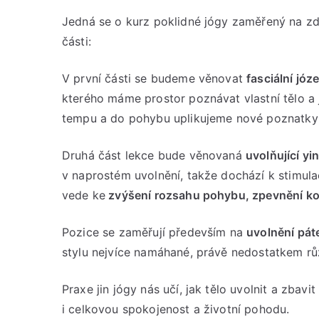
Jedná se o kurz poklidné jógy zaměřený na zd
části:
V první části se budeme věnovat
fasciální józ
kterého máme prostor poznávat vlastní tělo a 
tempu a do pohybu uplikujeme nové poznatky z
Druhá část lekce bude věnovaná
uvolňující yi
v naprostém uvolnění, takže dochází k stimula
vede ke
zvýšení rozsahu pohybu, zpevnění ko
Pozice se zaměřují především na
uvolnění páte
stylu nejvíce namáhané, právě nedostatkem r
Praxe jin jógy nás učí, jak tělo uvolnit a zbavit
i celkovou spokojenost a životní pohodu.