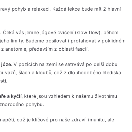
ravý pohyb a relaxaci. Každá lekce bude mít 2 hlavní
e
. Čeká vás jemné jógové cvičení (slow flow), během
jeho limity. Budeme posilovat i protahovat v poklidném
 anatomie, především z oblasti fascií.
n józe
. V pozicích na zemi se setrvává po delší dobu
ci vazů, šlach a kloubů, což z dlouhodobého hlediska
stí
.
ře a kyčlí
, které jsou vzhledem k našemu životnímu
ůznorodého pohybu.
 napětí, což je klíčové pro naše zdraví, imunitu, ale