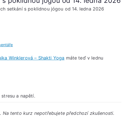
 s poklidnou jógou od 14. ledna 2026
ch setkání s poklidnou jógou od 14. ledna 2026
u
entáře
Nový
ika Winklerová – Shakti Yoga
máte teď v lednu
kurz
pravidelných
setkání
s
poklidnou
jógou
stresu a napětí.
od
14.
. Na tento kurz nepotřebujete předchozí zkušenosti.
ledna
2026