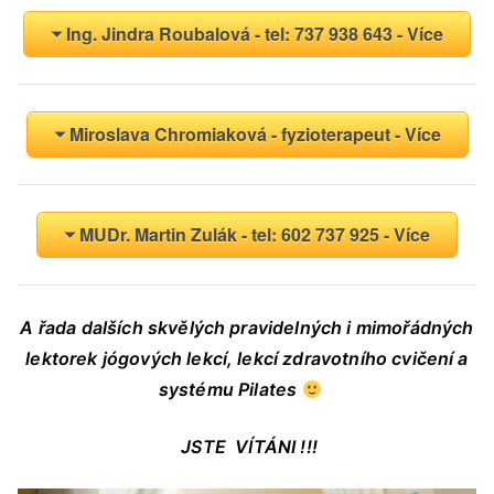
Ing. Jindra Roubalová - tel: 737 938 643 - Více
Miroslava Chromiaková - fyzioterapeut - Více
MUDr. Martin Zulák - tel: 602 737 925 - Více
A řada dalších skvělých pravidelných i mimořádných
lektorek jógových lekcí, lekcí zdravotního cvičení a
systému Pilates
JSTE VÍTÁNI !!!