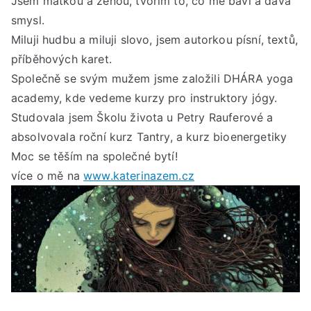
Jsem matkou a ženou, tvořím to, co mě baví a dává
smysl.
Miluji hudbu a miluji slovo, jsem autorkou písní, textů,
příběhových karet.
Společně se svým mužem jsme založili DHÁRA yoga
academy, kde vedeme kurzy pro instruktory jógy.
Studovala jsem Školu života u Petry Rauferové a
absolvovala roční kurz Tantry, a kurz bioenergetiky
Moc se těším na společné bytí!
více o mě na
www.katerinazem.cz