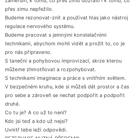
záměrům, k tomu, co přes zimu dozrálo i k tomu, co
18:
přes zimu nepřežilo.
hod
Budeme rezonovat-znít a používat hlas jako nástroj
regulace nervového systému.
Budeme pracovat s jemnými konstelačními
technikami, abychom mohli vidět a prožít to, co je
pro nás připraveno.
S taneční a pohybovou improvizací, skrze kterou
můžeme zhmotňovat a rozpohybovat.
S technikami imaginace a práce s vnitřním světem.
V bezpečném kruhu, kde si můžeš dát prostor a čas
pro sebe a zároveň se nechat podpořit a podpořit
druhé.
Co tu je? A co už to není?
Kdo jsi teď a kdo už nejsi?
Uvnitř tebe leží odpovědi.