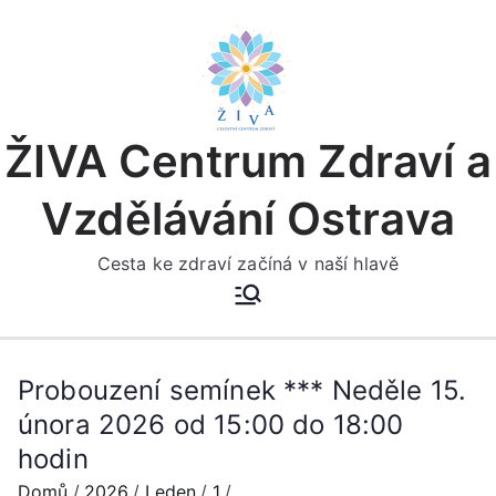
Přeskočit
na
obsah
ŽIVA Centrum Zdraví a
Vzdělávání Ostrava
Cesta ke zdraví začíná v naší hlavě
Probouzení semínek *** Neděle 15.
února 2026 od 15:00 do 18:00
hodin
Domů
2026
Leden
1