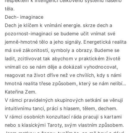
respektem k inteligenci celkového systému našeho
těla.
Dech- imaginace
Dech je klíčem k vnímání energie. skrze dech a
pozornost-imaginaci se budeme učit vnímat své
jemně-hmotné tělo a jeho signály. Energetická realita
má své zákonitosti, symboly a obrazy. Budeme se
ladit, zcitlivovat tak abychom v praktickém životě
vnímali co se nám děje a dokázali vyhodnocovat,
reagovat na život dříve než ve chvílích, kdy s námi
hmotná realita třese způsobem, který se nám nelíbí…
Kateřina Zem.
V rámci pravidelných skupinových setkání se věnuji
intuitivnímu tanci, práci s hlasem, tělem, dechem.
V rámci osobních konzultací ráda pracuji s kartami
nebo s klasickými Taroty, svým vlastním způsobem.