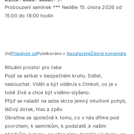
Probouzení semínek *** Neděle 15. února 2026 od
15:00 do 18:00 hodin
u
Od
Příspěvek od
Publikováno v
Nezařazené
Žádné komentáře
Pro
Rituální prostor pro tebe
sem
Pojď se setkat v bezpečném kruhu. Sdílet,
***
Ned
naslouchat. Vidět a být viděn/a s čímkoli, co je v
15.
tobě živé a chce být viděno-slyšeno.
úno
Přijď se naladit na sebe skrze jemný intuitivní pohyb,
202
léčivý dotek, hlas a zpěv.
od
Obraťme se společně k tomu, co v nás dříme pod
15:
povrchem, k semínkům, k podstatě ,k našim
do