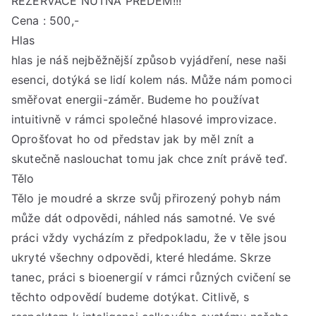
REZERVACE NUTNÁ PŘEDEM!!!
Cena : 500,-
Hlas
hlas je náš nejběžnější způsob vyjádření, nese naši
esenci, dotýká se lidí kolem nás. Může nám pomoci
směřovat energii-záměr. Budeme ho používat
intuitivně v rámci společné hlasové improvizace.
Oprošťovat ho od představ jak by měl znít a
skutečně naslouchat tomu jak chce znít právě teď.
Tělo
Tělo je moudré a skrze svůj přirozený pohyb nám
může dát odpovědi, náhled nás samotné. Ve své
práci vždy vycházím z předpokladu, že v těle jsou
ukryté všechny odpovědi, které hledáme. Skrze
tanec, práci s bioenergií v rámci různých cvičení se
těchto odpovědí budeme dotýkat. Citlivě, s