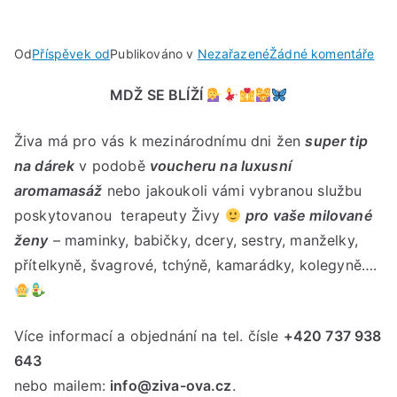
u
Od
Příspěvek od
Publikováno v
Nezařazené
Žádné komentáře
Tip
MDŽ SE BLÍŽÍ
na
dár
Živa má pro vás k mezinárodnímu dni žen
super tip
k
MD
na dárek
v podobě
voucheru na luxusní
aromamasáž
nebo jakoukoli vámi vybranou službu
poskytovanou terapeuty Živy
pro vaše milované
ženy
– maminky, babičky, dcery, sestry, manželky,
přítelkyně, švagrové, tchýně, kamarádky, kolegyně….
Více informací a objednání na tel. čísle
+420 737 938
643
nebo mailem:
info@ziva-ova.cz
.