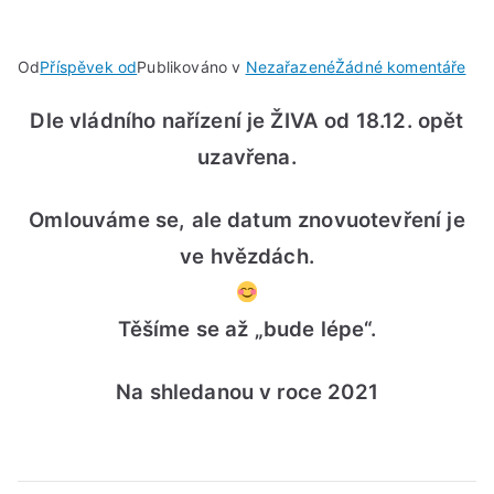
u
Od
Příspěvek od
Publikováno v
Nezařazené
Žádné komentáře
3.
Dle vládního nařízení je ŽIVA od 18.12. opět
uza
Živ
uzavřena.
Omlouváme se, ale datum znovuotevření je
ve hvězdách.
Těšíme se až „bude lépe“.
Na shledanou v roce 2021