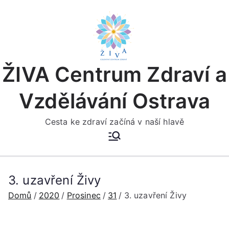
Přeskočit
na
obsah
ŽIVA Centrum Zdraví a
Vzdělávání Ostrava
Cesta ke zdraví začíná v naší hlavě
3. uzavření Živy
Domů
2020
Prosinec
31
3. uzavření Živy