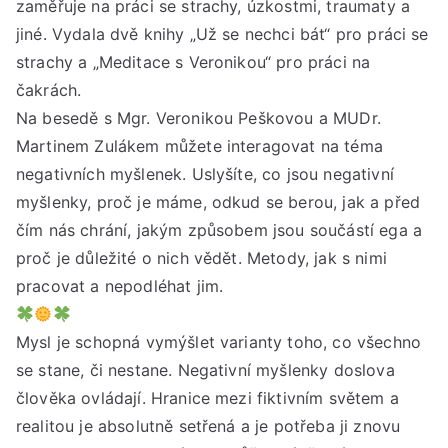
zaměřuje na práci se strachy, úzkostmi, traumaty a
–
jak
jiné. Vydala dvě knihy „Už se nechci bát“ pro práci se
jim
strachy a „Meditace s Veronikou“ pro práci na
nep
čakrách.
Na besedě s Mgr. Veronikou Peškovou a MUDr.
Martinem Zulákem můžete interagovat na téma
negativních myšlenek. Uslyšíte, co jsou negativní
myšlenky, proč je máme, odkud se berou, jak a před
čím nás chrání, jakým způsobem jsou součástí ega a
proč je důležité o nich vědět. Metody, jak s nimi
pracovat a nepodléhat jim.
Mysl je schopná vymýšlet varianty toho, co všechno
se stane, či nestane. Negativní myšlenky doslova
člověka ovládají. Hranice mezi fiktivním světem a
realitou je absolutně setřená a je potřeba ji znovu