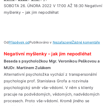
SOBOTA 26. ÚNORA 2022 V 17:00 AŽ 18:30 Negativní
myšlenky – jak jim nepodléhat
u
Od
Příspěvek od
Publikováno v
Nezařazené
Žádné komentáře
SO
Negativní myšlenky – jak jim nepodléhat
26.
ÚN
Beseda s psycholožkou Mgr. Veronikou Peškovou a
202
MUDr. Martinem Zulákem
V
Alternativní psycholožka vychází z transpersonální
17:
psychologie prof. Stanislava Grofa a rozvinula
AŽ
psychologický směr vše-vědomí. V něm s klienty
18:
pracuje na podvědomých, vědomých, nadvědomých
Neg
procesech. Proto vše-vědomí. Kromě jiného se
myš