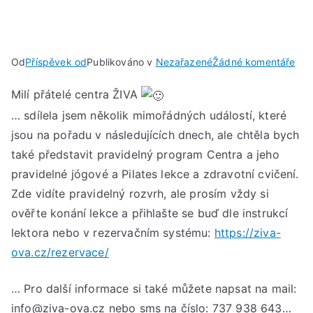
u
Od
Příspěvek od
Publikováno v
Nezařazené
Žádné komentáře
Pra
Milí přátelé centra ŽIVA
lek
cen
… sdílela jsem několik mimořádných událostí, které
ŽIV
jsou na pořadu v následujících dnech, ale chtěla bych
také představit pravidelný program Centra a jeho
pravidelné jógové a Pilates lekce a zdravotní cvičení.
Zde vidíte pravidelný rozvrh, ale prosím vždy si
ověřte konání lekce a přihlašte se buď dle instrukcí
lektora nebo v rezervačním systému:
https://ziva-
ova.cz/rezervace/
… Pro další informace si také můžete napsat na mail:
info@ziva-ova.cz nebo sms na číslo: 737 938 643…