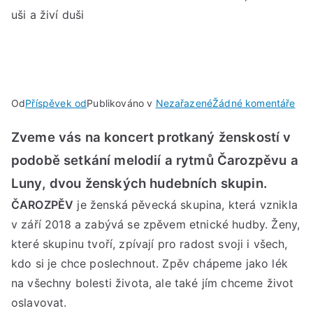
uši a živí duši
u
Od
Příspěvek od
Publikováno v
Nezařazené
Žádné komentáře
PO
Zveme vás na koncert protkaný ženskostí v
2.
KV
podobě setkání melodií a rytmů Čarozpěvu a
202
Luny, dvou ženských hudebních skupin.
V
ČAROZPĚV
je ženská pěvecká skupina, která vznikla
18:
v září 2018 a zabývá se zpěvem etnické hudby. Ženy,
Kon
co
které skupinu tvoří, zpívají pro radost svoji i všech,
hlad
kdo si je chce poslechnout. Zpěv chápeme jako lék
uši
na všechny bolesti života, ale také jím chceme život
a
oslavovat.
živí