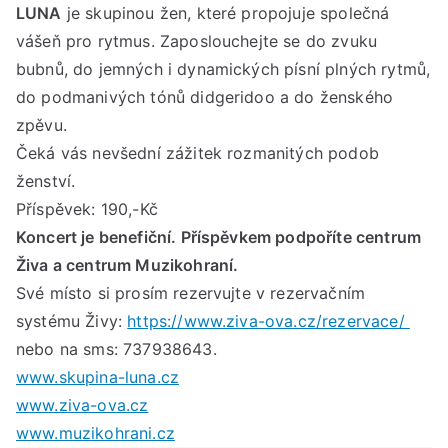
LUNA
je skupinou žen, které propojuje společná
duš
vášeň pro rytmus. Zaposlouchejte se do zvuku
bubnů, do jemných i dynamických písní plných rytmů,
do podmanivých tónů didgeridoo a do ženského
zpěvu.
Čeká vás nevšední zážitek rozmanitých podob
ženství.
Příspěvek: 190,-Kč
Koncert je benefiční. Příspěvkem podpoříte centrum
Živa a centrum Muzikohraní.
Své místo si prosím rezervujte v rezervačním
systému Živy:
https://www.ziva-ova.cz/rezervace/
nebo na sms: 737938643.
www.skupina-luna.cz
www.ziva-ova.cz
www.muzikohrani.cz