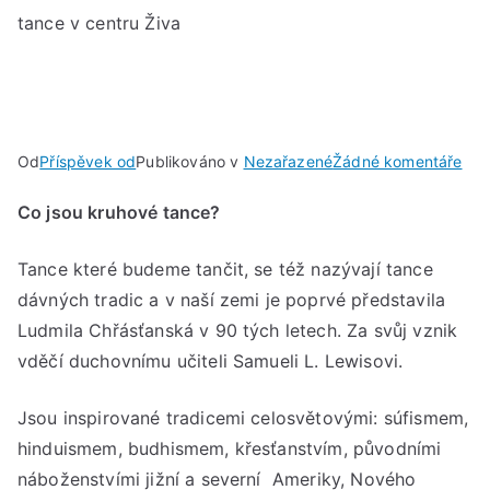
tance v centru Živa
u
Od
Příspěvek od
Publikováno v
Nezařazené
Žádné komentáře
PÁT
Co jsou kruhové tance?
13.
LE
Tance které budeme tančit, se též nazývají tance
202
V
dávných tradic a v naší zemi je poprvé představila
18:
Ludmila Chřásťanská v 90 tých letech. Za svůj vznik
AŽ
vděčí duchovnímu učiteli Samueli L. Lewisovi.
19:
Kru
Jsou inspirované tradicemi celosvětovými: súfismem,
tan
hinduismem, budhismem, křesťanstvím, původními
v
náboženstvími jižní a severní Ameriky, Nového
cen