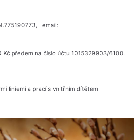
el.775190773, email:
00 Kč předem na číslo účtu 1015329903/6100.
i liniemi a prací s vnitřním dítětem