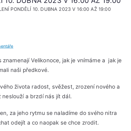
 10. DUBNA 2023 V 16:00 AŽ 19:00
ENÍ PONDĚLÍ 10. DUBNA 2023 V 16:00 AŽ 19:00
u
entáře
VELIKONOČNÍ
s znamenají Velikonoce, jak je vnímáme a jak je
SDÍLENÍ
PONDĚLÍ
nímali naši předkové.
10.
DUBNA
svého života radost, svěžest, zrození nového a
2023
eslouží a brzdí nás jít dál.
V
16:00
AŽ
 za jeho rytmu se naladíme do svého nitra
19:00
hat odejít a co naopak se chce zrodit.