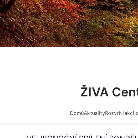
Přeskočit
na
obsah
ŽIVA Cent
Domů
Aktuality
Rozvrh lekcí