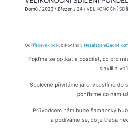
VELIKONOČNÍ SDÍLENÍ PONDĚLÍ
Domů
2023
Březen
24
VELIKONOČNÍ SDÍL
Od
Příspěvek od
Publikováno v
Nezařazené
Žádné kom
Pojďme se potkat a posdílet, co pro ná
slavili a v
Společně přivítáme jaro, vpustíme do 
pohřbíme co nám už n
Průvodcem nám bude šamanský buben,
a podíváme se, co je třeba nec