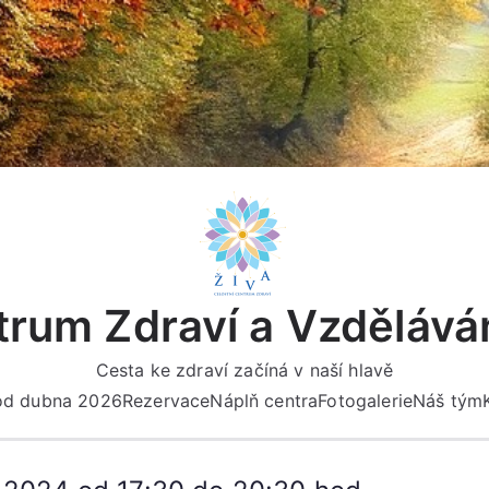
rum Zdraví a Vzdělává
Cesta ke zdraví začíná v naší hlavě
 od dubna 2026
Rezervace
Náplň centra
Fotogalerie
Náš tým