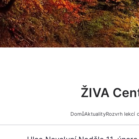
Přeskočit
na
obsah
ŽIVA Cent
Domů
Aktuality
Rozvrh lekcí