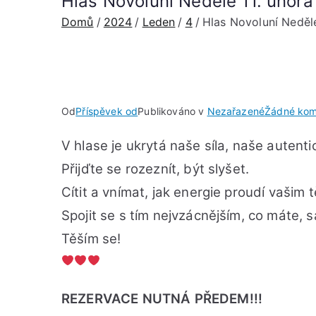
Hlas Novoluní Neděle 11. únor
Domů
2024
Leden
4
Hlas Novoluní Neděl
Od
Příspěvek od
Publikováno v
Nezařazené
Žádné kom
V hlase je ukrytá naše síla, naše autentic
Přijďte se rozeznít, být slyšet.
Cítit a vnímat, jak energie proudí vašim 
Spojit se s tím nejvzácnějším, co máte, 
Těším se!
REZERVACE NUTNÁ PŘEDEM!!!