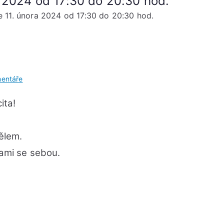
a 2024 od 17:30 do 20:30 hod.
e 11. února 2024 od 17:30 do 20:30 hod.
u
entáře
Hlas
ita!
Novoluní
Neděle
11.
tělem.
února
sami se sebou.
2024
od
17:30
do
20:30
hod.