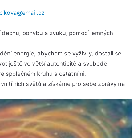
cikova@email.cz
í dechu, pohybu a zvuku, pomocí jemných
ní energie, abychom se vyživily, dostali se
vot ještě ve větší autenticitě a svobodě.
ve společném kruhu s ostatními.
nitřních světů a získáme pro sebe zprávy na