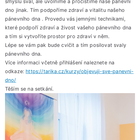
smyslu sval, ale uvolníme a pročistíme naše pánevní
s
dno jinak. Tím podpoříme zdraví a vitalitu našeho
Gab
pánevního dna . Provedu vás jemnými technikami,
Sov
od
které podpoří zdraví a živost vašeho pánevního dna
9
a tím si vytvoříte prostor pro zdraví v něm.
do
Lépe se vám pak bude cvičit a tím posilovat svaly
16
pánevního dna.
hod
Více informaci včetně přihlášení naleznete na
odkaze:
https://tarika.cz/kurzy/objevuji-sve-panevni-
dno/
Těším se na setkání.