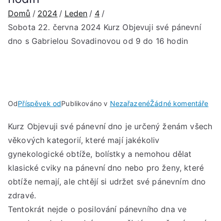
Domů
2024
Leden
4
Sobota 22. června 2024 Kurz Objevuji své pánevní
dno s Gabrielou Sovadinovou od 9 do 16 hodin
u
Od
Příspěvek od
Publikováno v
Nezařazené
Žádné komentáře
Sob
Kurz Objevuji své pánevní dno je určený ženám všech
22.
věkových kategorií, které mají jakékoliv
čer
202
gynekologické obtíže, bolístky a nemohou dělat
Kur
klasické cviky na pánevní dno nebo pro ženy, které
Obj
obtíže nemají, ale chtějí si udržet své pánevním dno
své
zdravé.
pán
Tentokrát nejde o posilování pánevního dna ve
dno