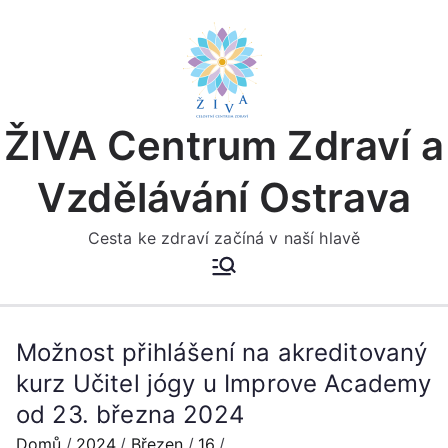
Přeskočit
na
obsah
ŽIVA Centrum Zdraví a
Vzdělávání Ostrava
Cesta ke zdraví začíná v naší hlavě
Možnost přihlášení na akreditovaný
kurz Učitel jógy u Improve Academy
od 23. března 2024
Domů
2024
Březen
16