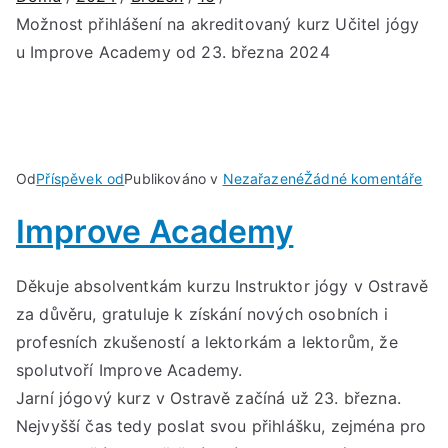
Možnost přihlášení na akreditovaný kurz Učitel jógy
u Improve Academy od 23. března 2024
u
Od
Příspěvek od
Publikováno v
Nezařazené
Žádné komentáře
Mož
Improve Academy
přih
na
akr
Děkuje absolventkám kurzu Instruktor jógy v Ostravě
kur
za důvěru, gratuluje k získání nových osobních i
Učit
profesních zkušeností a lektorkám a lektorům, že
jóg
spolutvoří Improve Academy.
u
Jarní jógový kurz v Ostravě začíná už 23. března.
Imp
Nejvyšší čas tedy poslat svou přihlášku, zejména pro
Ac