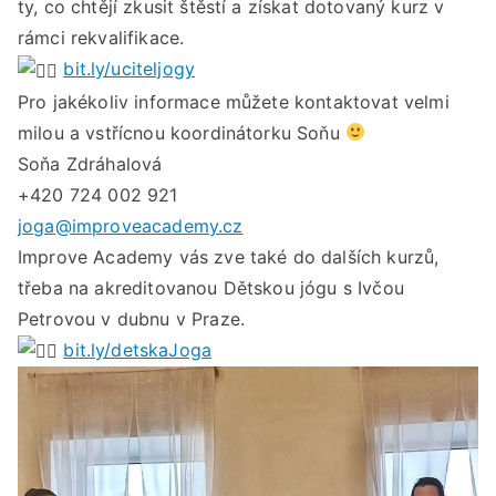
ty, co chtějí zkusit štěstí a získat dotovaný kurz v
od
23.
rámci rekvalifikace.
bře
bit.ly/uciteljogy
202
Pro jakékoliv informace můžete kontaktovat velmi
milou a vstřícnou koordinátorku Soňu
Soňa Zdráhalová
+420 724 002 921
joga@improveacademy.cz
Improve Academy vás zve také do dalších kurzů,
třeba na akreditovanou Dětskou jógu s Ivčou
Petrovou v dubnu v Praze.
bit.ly/detskaJoga