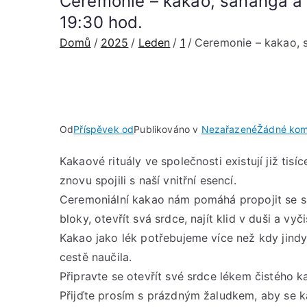
Ceremonie – kakao, sananga a 
19:30 hod.
Domů
2025
Leden
1
Ceremonie – kakao, 
Od
Příspěvek od
Publikováno v
Nezařazené
Žádné kom
Kakaové rituály ve společnosti existují již tis
znovu spojili s naší vnitřní esencí.
Ceremoniální kakao nám pomáhá propojit se sa
bloky, otevřít svá srdce, najít klid v duši a vyči
Kakao jako lék potřebujeme více než kdy jindy,
cestě naučila.
Připravte se otevřít své srdce lékem čistého ka
Přijďte prosím s prázdným žaludkem, aby se k