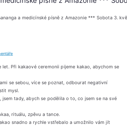
medicínské písně z Amazonie *** Sobo
sananga a medicínské písně z Amazonie *** Sobota 3. kvě
u
entáře
Ceremonie
íce let. Při kakaové ceremonii pijeme kakao, abychom se
–
kakao,
sananga
mi se sebou, více se poznat, odbourat negativní
a
stit mysl.
medicínské
 jsem tady, abych se podělila o to, co jsem se na své
písně
z
kaa, rituálu, zpěvu a tance.
Amazonie
akao snadno a rychle vstřebalo a umožnilo vám jít
***