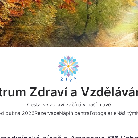
rum Zdraví a Vzdělává
Cesta ke zdraví začíná v naší hlavě
 od dubna 2026
Rezervace
Náplň centra
Fotogalerie
Náš tým