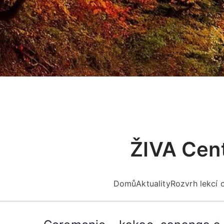
Přeskočit
na
obsah
ŽIVA Cent
Domů
Aktuality
Rozvrh lekcí