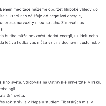
Sobota
d. Během meditace můžeme obdržet hluboké vhledy do
3.
května
tele, který nás očišťuje od negativní energie,
2025
deprese, nervozity nebo strachu. Zároveň nás
od
si.
16:30
á hudba může povznést, dodat energii, uklidnit nebo
do
á léčivá hudba vás může vzít na duchovní cestu nebo
19:30
hod.
šího světa. Studovala na Ostravské univerzitě, v Irsku,
chologii.
ala 3/4 světa.
přes rok strávila v Nepálu studiem Tibetských mís. V