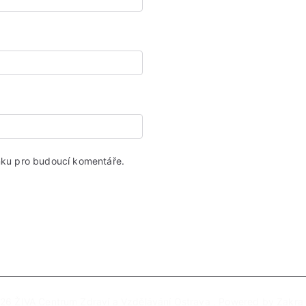
ánku pro budoucí komentáře.
026
ŽIVA Centrum Zdraví a Vzdělávání Ostrava
. Powered by
Zakra