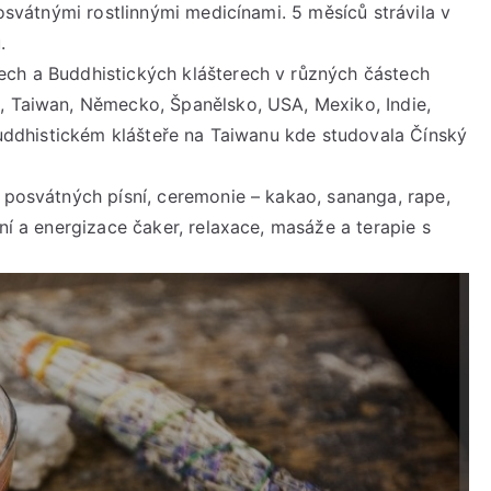
posvátnými rostlinnými medicínami. 5 měsíců strávila v
.
ech a Buddhistických klášterech v různých částech
, Taiwan, Německo, Španělsko, USA, Mexiko, Indie,
 Buddhistickém klášteře na Taiwanu kde studovala Čínský
a posvátných písní, ceremonie – kakao, sananga, rape,
ění a energizace čaker, relaxace, masáže a terapie s