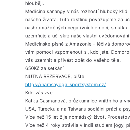
hlouběji.
Medicina sanangy v nás rozhostí hluboký kli
našeho života. Tuto rostlinu považujeme za uči
nashromážděných negativních emocí, smutku, 
uzemňuje a učí skrz naše vlastní uvědomování 
Medicínské písně z Amazonie – léčivá domorod
vám pomoci vzpomenout si, kdo jste. Domorod
vás uzemnit a přivést zpět do vašeho těla.
650Kč za setkání
NUTNÁ REZERVACE, pište:
https://hamsayoga.isportsystem.cz/
Kdo vás zve
Katka Gasmanová, průzkumnice vnitřního a vněj
USA, Turecku a na Taiwanu sociální práci a psy
Více než 15 let žije nomádský život. Procestov
Více než 4 roky strávila v Indii studiem jógy, 