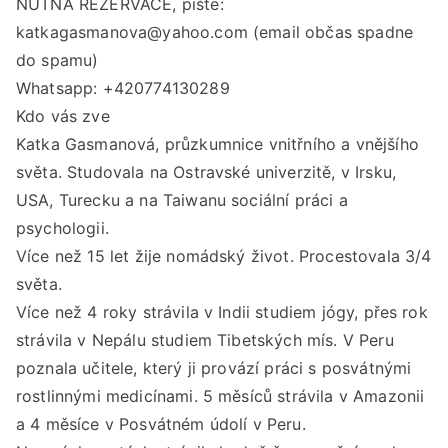
NUTNÁ REZERVACE, pište:
katkagasmanova@yahoo.com (email občas spadne
do spamu)
Whatsapp: +420774130289
Kdo vás zve
Katka Gasmanová, průzkumnice vnitřního a vnějšího
světa. Studovala na Ostravské univerzitě, v Irsku,
USA, Turecku a na Taiwanu sociální práci a
psychologii.
Více než 15 let žije nomádský život. Procestovala 3/4
světa.
Více než 4 roky strávila v Indii studiem jógy, přes rok
strávila v Nepálu studiem Tibetských mís. V Peru
poznala učitele, který ji provází práci s posvátnými
rostlinnými medicínami. 5 měsíců strávila v Amazonii
a 4 měsíce v Posvátném údolí v Peru.