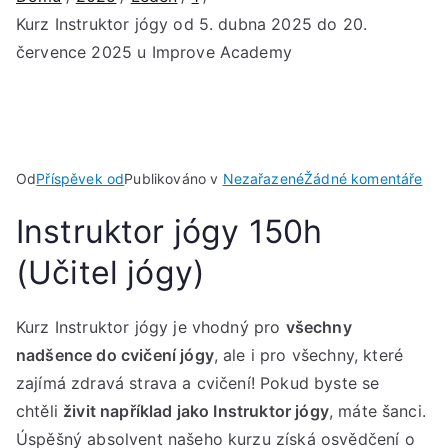
Kurz Instruktor jógy od 5. dubna 2025 do 20.
července 2025 u Improve Academy
u
Od
Příspěvek od
Publikováno v
Nezařazené
Žádné komentáře
Kur
Instruktor jógy 150h
Inst
jóg
(Učitel jógy)
od
5.
Kurz Instruktor jógy je vhodný pro
všechny
dub
202
nadšence do cvičení jógy
, ale i pro všechny, které
do
zajímá zdravá strava a cvičení! Pokud byste se
20.
chtěli
živit například jako Instruktor jógy
, máte šanci.
čer
Úspěšný absolvent našeho kurzu získá osvědčení o