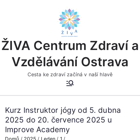
Přeskočit
na
obsah
ŽIVA Centrum Zdraví a
Vzdělávání Ostrava
Cesta ke zdraví začíná v naší hlavě
Kurz Instruktor jógy od 5. dubna
2025 do 20. července 2025 u
Improve Academy
Domů
2025
Leden
1