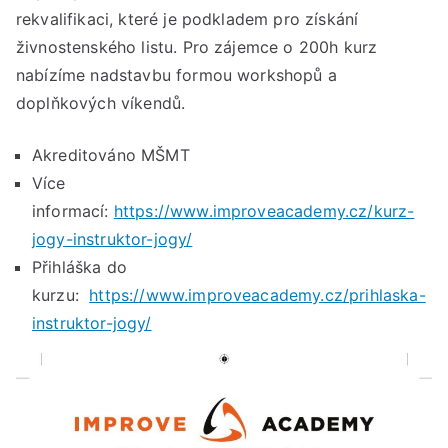
202
rekvalifikaci, které je podkladem pro získání
u
živnostenského listu. Pro zájemce o 200h kurz
Imp
nabízíme nadstavbu formou workshopů a
Ac
doplňkových víkendů.
Akreditováno MŠMT
Více
informací:
https://www.improveacademy.cz/kurz-
jogy-instruktor-jogy/
Přihláška do
kurzu:
https://www.improveacademy.cz/prihlaska-
instruktor-jogy/