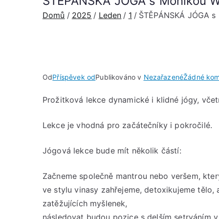
ŠTĚPÁNSKÁ JÓGA s Monikou Wink
Domů
2025
Leden
1
ŠTĚPÁNSKÁ JÓGA s Mo
Od
Příspěvek od
Publikováno v
Nezařazené
Žádné kom
Prožitková lekce dynamické i klidné jógy, vče
Lekce je vhodná pro začátečníky i pokročilé.
Jógová lekce bude mít několik částí:
Začneme společně mantrou nebo veršem, který
ve stylu vinasy zahřejeme, detoxikujeme tělo,
zatěžujících myšlenek,
následovat budou pozice s delším setrváním v 