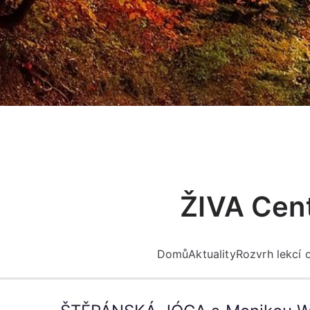
Přeskočit
na
obsah
ŽIVA Cent
Domů
Aktuality
Rozvrh lekcí