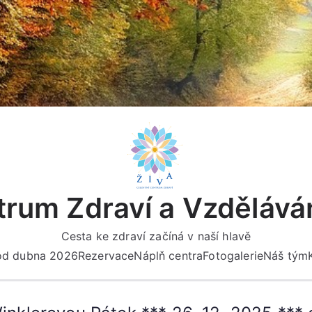
rum Zdraví a Vzdělává
Cesta ke zdraví začíná v naší hlavě
 od dubna 2026
Rezervace
Náplň centra
Fotogalerie
Náš tým