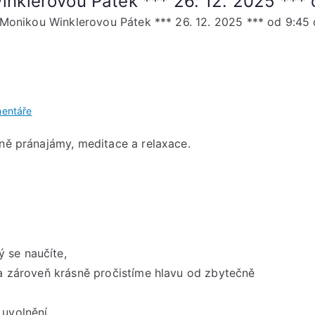
lerovou Pátek *** 26. 12. 2025 *** o
nikou Winklerovou Pátek *** 26. 12. 2025 *** od 9:45 d
u
entáře
ŠTĚPÁNSKÁ
tně pránajámy, meditace a relaxace.
JÓGA
s
Monikou
Winklerovou
Pátek
***
26.
 se naučíte,
12.
 a zároveň krásně pročistíme hlavu od zbytečně
2025
***
uvolnění,