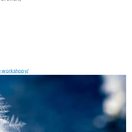
od
9:45
do
11:15
hodin
y-workshopy/