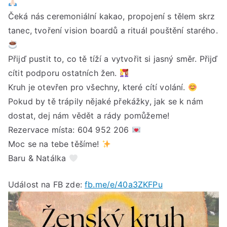
Ned
Čeká nás ceremoniální kakao, propojení s tělem skrz
28.
tanec, tvoření vision boardů a rituál pouštění starého.
pro
202
od
Přijď pustit to, co tě tíží a vytvořit si jasný směr. Přijď
19:
cítit podporu ostatních žen.
do
Kruh je otevřen pro všechny, které cítí volání.
cca
Pokud by tě trápily nějaké překážky, jak se k nám
22:
dostat, dej nám vědět a rády pomůžeme!
hod
Rezervace místa: 604 952 206
Moc se na tebe těšíme!
Baru & Natálka
Událost na FB zde:
fb.me/e/40a3ZKFPu