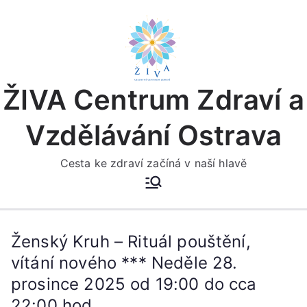
Přeskočit
na
obsah
ŽIVA Centrum Zdraví a
Vzdělávání Ostrava
Cesta ke zdraví začíná v naší hlavě
Ženský Kruh – Rituál pouštění,
vítání nového *** Neděle 28.
prosince 2025 od 19:00 do cca
22:00 hod.