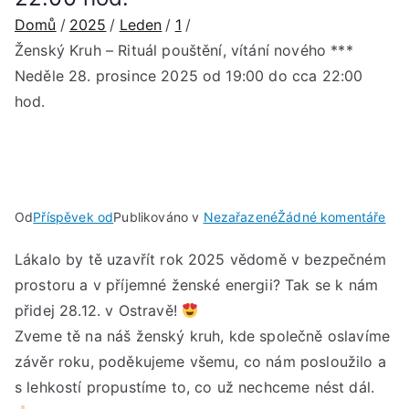
Domů
2025
Leden
1
Ženský Kruh – Rituál pouštění, vítání nového ***
Neděle 28. prosince 2025 od 19:00 do cca 22:00
hod.
u
Od
Příspěvek od
Publikováno v
Nezařazené
Žádné komentáře
Žen
Lákalo by tě uzavřít rok 2025 vědomě v bezpečném
Kru
prostoru a v příjemné ženské energii? Tak se k nám
–
Ritu
přidej 28.12. v Ostravě!
pou
Zveme tě na náš ženský kruh, kde společně oslavíme
vítá
závěr roku, poděkujeme všemu, co nám posloužilo a
nov
s lehkostí propustíme to, co už nechceme nést dál.
***