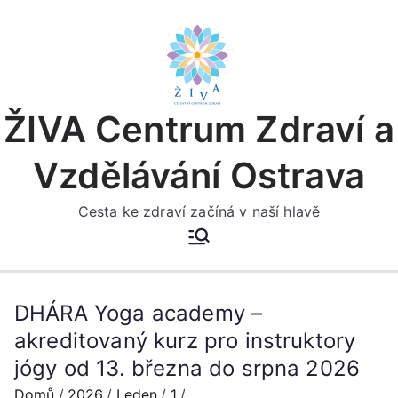
Přeskočit
na
obsah
ŽIVA Centrum Zdraví a
Vzdělávání Ostrava
Cesta ke zdraví začíná v naší hlavě
DHÁRA Yoga academy –
akreditovaný kurz pro instruktory
jógy od 13. března do srpna 2026
Domů
2026
Leden
1