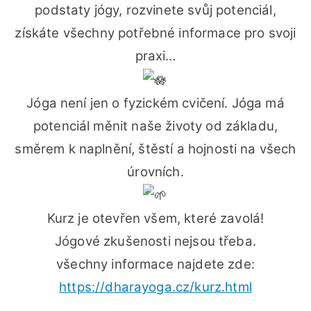
13.
podstaty jógy, rozvinete svůj potenciál,
bře
získáte všechny potřebné informace pro svoji
do
praxi…
srp
202
Jóga není jen o fyzickém cvičení. Jóga má
potenciál měnit naše životy od základu,
směrem k naplnění, štěstí a hojnosti na všech
úrovních.
Kurz je otevřen všem, které zavolá!
Jógové zkušenosti nejsou třeba.
všechny informace najdete zde:
https://dharayoga.cz/kurz.html