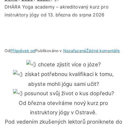
DHÁRA Yoga academy – akreditovaný kurz pro
instruktory jógy od 13. března do srpna 2026
u
Od
Příspěvek od
Publikováno v
Nezařazené
Žádné komentáře
DH
chcete zjistit více o józe?
Yog
ac
získat potřebnou kvalifikaci k tomu,
–
abyste mohli jógu sami učit?
akr
posunout svůj život o kus dopředu?
kur
pro
Od března otevíráme nový kurz pro
inst
instruktory jógy v Ostravě.
jóg
Pod vedením zkušených lektorů proniknete do
od