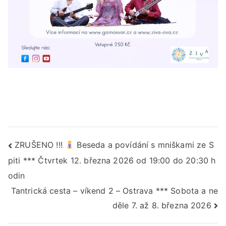
Navigace
ZRUŠENO !!!
Beseda a povídání s mniškami ze S
piti *** Čtvrtek 12. března 2026 od 19:00 do 20:30 h
pro
odin
příspěvek
Tantrická cesta – víkend 2 – Ostrava *** Sobota a ne
děle 7. až 8. března 2026