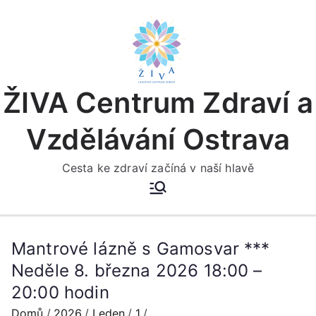
Přeskočit
na
obsah
ŽIVA Centrum Zdraví a
Vzdělávání Ostrava
Cesta ke zdraví začíná v naší hlavě
Mantrové lázně s Gamosvar ***
Neděle 8. března 2026 18:00 –
20:00 hodin
Domů
2026
Leden
1