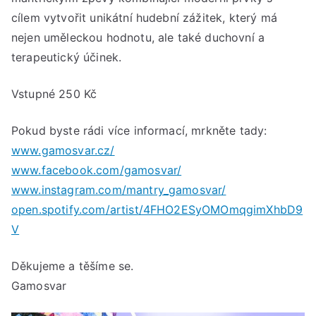
–
cílem vytvořit unikátní hudební zážitek, který má
20:
nejen uměleckou hodnotu, ale také duchovní a
hod
terapeutický účinek.
Vstupné 250 Kč
Pokud byste rádi více informací, mrkněte tady:
www.gamosvar.cz/
www.facebook.com/gamosvar/
www.instagram.com/mantry_gamosvar/
open.spotify.com/artist/4FHO2ESyOMOmqgimXhbD9
V
Děkujeme a těšíme se.
Gamosvar