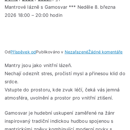
Mantrové lázně s Gamosvar *** Neděle 8. března
2026 18:00 – 20:00 hodin
u
Od
Příspěvek od
Publikováno v
Nezařazené
Žádné komentáře
Man
Mantry jsou jako vnitřní lázeň.
láz
Nechají odeznít stres, pročistí mysl a přinesou klid do
s
Gam
srdce.
***
Vstupte do prostoru, kde zvuk léčí, čeká vás jemná
Ned
atmosféra, uvolnění a prostor pro vnitřní ztišení.
8.
bře
Gamosvar je hudební uskupení zaměřené na žánr
202
inspirovaný tradiční indickou hudbou spojenou s
18:
mantrickými zpěvy kombinující moderní prvky s