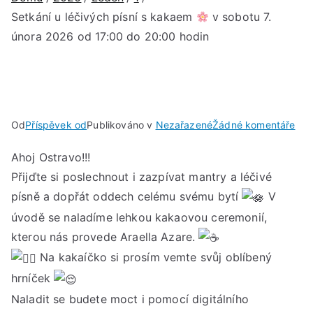
Setkání u léčivých písní s kakaem
v sobotu 7.
února 2026 od 17:00 do 20:00 hodin
u
Od
Příspěvek od
Publikováno v
Nezařazené
Žádné komentáře
Set
Ahoj Ostravo!!!
u
Přijďte si poslechnout i zazpívat mantry a léčivé
léč
písn
písně a dopřát oddech celému svému bytí
V
s
úvodě se naladíme lehkou kakaovou ceremonií,
kak
kterou nás provede Araella Azare.
Na kakaíčko si prosím vemte svůj oblíbený
v
hrníček
sob
Naladit se budete moct i pomocí digitálního
7.