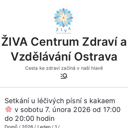
Přeskočit
na
obsah
ŽIVA Centrum Zdraví a
Vzdělávání Ostrava
Cesta ke zdraví začíná v naší hlavě
Setkání u léčivých písní s kakaem
v sobotu 7. února 2026 od 17:00
do 20:00 hodin
Domů
2026
Leden
1