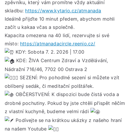
úno
zpěvníku, který vám promítne vždy aktuální
202
skladbu:
https://www.kytario.cz/atmanada
od
Ideálně přijďte 10 minut předem, abychom mohli
17:
začít u kakaa včas a společně.
do
Kapacita omezena na 40 lidí, rezervujte si své
20:
místo:
https://atmanadacircle.reenio.cz/
hod
KDY: Sobota 7. 2. 2026 | 17.00
KDE: ŽIVA Centrum Zdraví a Vzdělávání,
Nádražní 716/46, 7702 00 Ostrava 2
SEZENÍ: Pro pohodlné sezení si můžete vzít
oblíbený sedák, či meditační polštářek.
OBČERSTVENÍ: K dispozici bude čistá voda a
drobné pochutiny. Pokud by jste chtěli přispět něčím
z vlastní kuchyně, budeme velmi rádi
Podívejte se na krátkou ukázky z našeho hraní
na našem Youtube