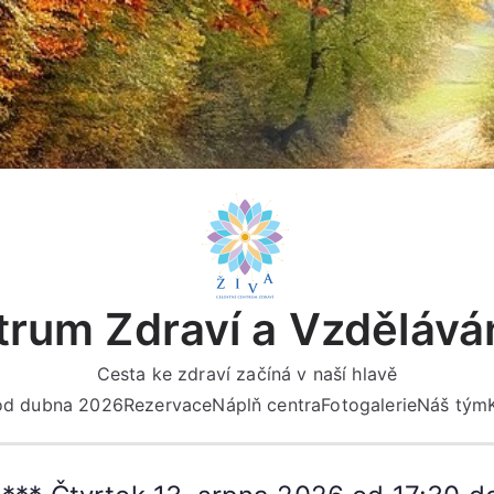
rum Zdraví a Vzdělává
Cesta ke zdraví začíná v naší hlavě
 od dubna 2026
Rezervace
Náplň centra
Fotogalerie
Náš tým