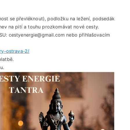
17:30
do
21:00
ost se převléknout), podložku na ležení, podsedák
hod.
hev na pití a touhu prozkomávat nové cesty.
: cestyenergie@gmail.com nebo přihlašovacím
ry-ostrava-2/
latbě.
u.