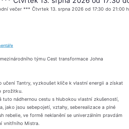
 *** Čtvrtek 13. srpna 2026 od 17:30 d
odní večer *** Čtvrtek 13. srpna 2026 od 17:30 do 21:00 h
u
entáře
Tantrická
 mezinárodního týmu Cest transformace Johna
cesta
–
Úvodní
večer
čení Tantry, vyzkoušet klíče k vlastní energii a získat
***
 prožitku.
Čtvrtek
 tuto nádhernou cestu s hlubokou vlastní zkušeností,
13.
ta, jako jsou sebepojetí, vztahy, seberealizace a plné
srpna
uh rebelie, ve formě neklanění se univerzálním pravdám
2026
 vnitřního Mistra.
od