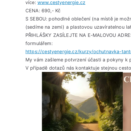
více:
www.cestyenergie.cz
CENA: 690,- Kč
S SEBOU: pohodlné oblečení (na místě je možn
(sedíme na zemi) a plastovou uzavíratelnou la
PŘIHLÁŠKY ZASÍLEJTE NA E-MALOVOU ADRESU
formulářem:
https://cestyenergie.cz/kurzy/ochutnavka-tant
My vám zašleme potvrzení účasti a pokyny k p
V případě dotazů nás kontaktuje stejnou cesto