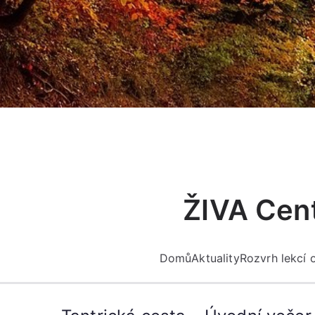
Přeskočit
na
obsah
ŽIVA Cent
Domů
Aktuality
Rozvrh lekcí