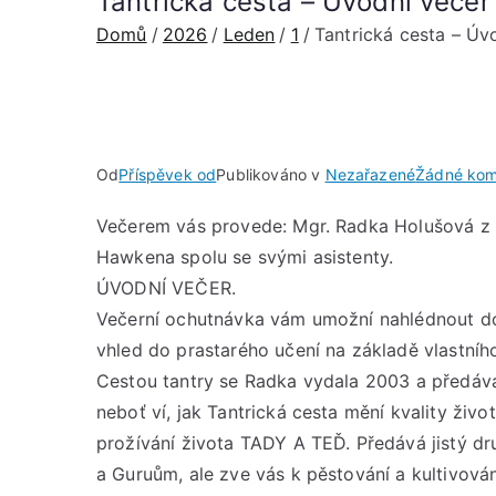
Tantrická cesta – Úvodní večer
Domů
2026
Leden
1
Tantrická cesta – Úv
Od
Příspěvek od
Publikováno v
Nezařazené
Žádné kom
Večerem vás provede: Mgr. Radka Holušová z
Hawkena spolu se svými asistenty.
ÚVODNÍ VEČER.
Večerní ochutnávka vám umožní nahlédnout do u
vhled do prastarého učení na základě vlastního
Cestou tantry se Radka vydala 2003 a předává
neboť ví, jak Tantrická cesta mění kvality živo
prožívání života TADY A TEĎ. Předává jistý dr
a Guruům, ale zve vás k pěstování a kultivování