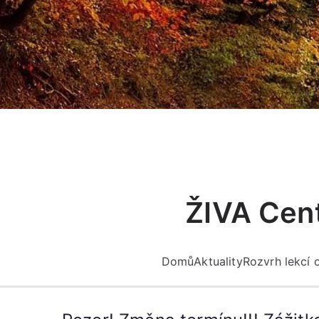
Přeskočit
na
obsah
ŽIVA Cent
Domů
Aktuality
Rozvrh lekcí