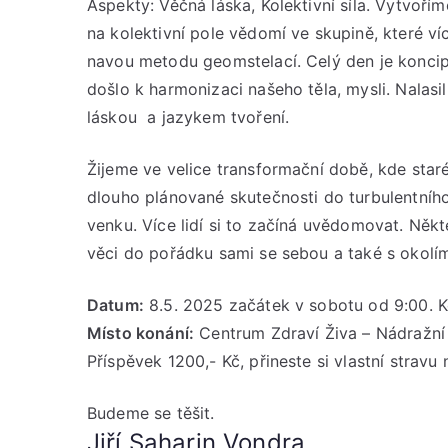
Aspekty: Věčná láska, Kolektivní síla. Vytvořím
na kolektivní pole vědomí ve skupině, které v
navou metodu geomstelací. Celý den je koncipo
došlo k harmonizaci našeho těla, mysli. Nalas
láskou a jazykem tvoření.
Žijeme ve velice transformační době, kde staré
dlouho plánované skutečnosti do turbulentníh
venku. Více lidí si to začíná uvědomovat. Někte
věci do pořádku sami se sebou a také s okolí
Datum:
8.5. 2025 začátek v sobotu od 9:00. K
Místo konání:
Centrum Zdraví Živa – Nádražní
Příspěvek 1200,- Kč, přineste si vlastní strav
Budeme se těšit.
Jiří Saharin Vondra