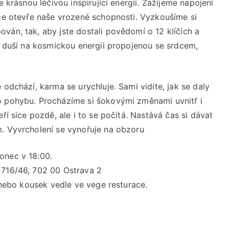
e krásnou léčivou inspirující energii. Zažijeme napojení
manifestaci
íce otevře naše vrozené schopnosti. Vyzkoušíme si
harmonického
ván, tak, aby jste dostali povědomí o 12 klíčích a
života
il duši na kosmickou energii propojenou se srdcem,
***
Sobota
9.
 odchází, karma se urychluje. Sami vidíte, jak se daly
května
2026
o pohybu. Procházíme si šokovými změnami uvnitř i
***
ří sice pozdě, ale i to se počítá. Nastává čas si dávat
9:00
m. Vyvrcholení se vynořuje na obzoru
–
18:00
onec v 18:00.
hodin
 716/46, 702 00 Ostrava 2
u nebo kousek vedle ve vege resturace.