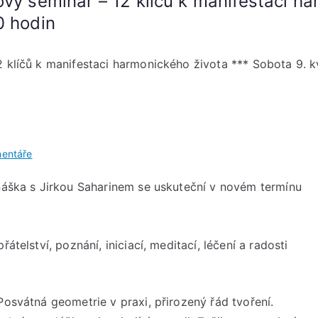
ový seminář – 12 klíčů k manifestaci h
0 hodin
2 klíčů k manifestaci harmonického života *** Sobota 9. 
u
entáře
Pozor!
dnáška s Jirkou Saharinem se uskuteční v novém termínu
Změna
termínu!!!
Zážitkový
seminář
átelství, poznání, iniciací, meditací, léčení a radosti
–
12
klíčů
Posvátná geometrie v praxi, přirozený řád tvoření.
k