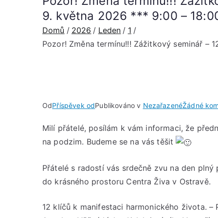
Pozor! Změna termínu!!! Zážitk
9. května 2026 *** 9:00 – 18:0
Domů
2026
Leden
1
Pozor! Změna termínu!!! Zážitkový seminář – 1
Od
Příspěvek od
Publikováno v
Nezařazené
Žádné kom
Milí přátelé, posílám k vám informaci, že pře
na podzim. Budeme se na vás těšit
Přátelé s radostí vás srdečně zvu na den plný př
do krásného prostoru Centra Živa v Ostravě.
12 klíčů k manifestaci harmonického života. – 