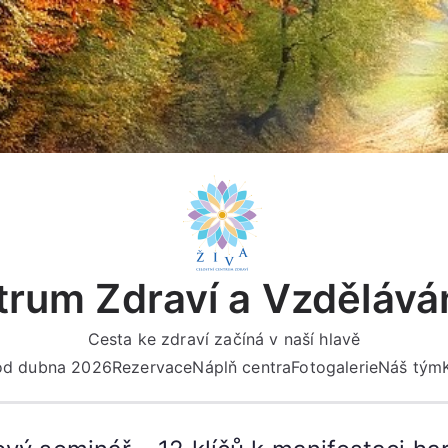
rum Zdraví a Vzdělává
Cesta ke zdraví začíná v naší hlavě
 od dubna 2026
Rezervace
Náplň centra
Fotogalerie
Náš tým