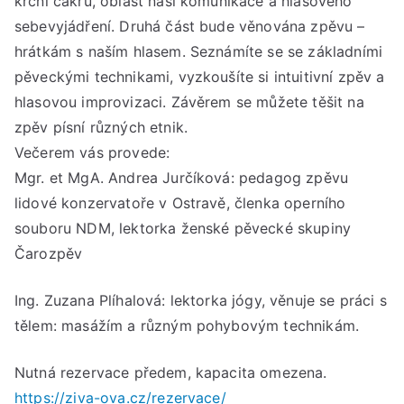
krční čakru, oblast naší komunikace a hlasového
Jur
sebevyjádření. Druhá část bude věnována zpěvu –
≈
od
hrátkám s naším hlasem. Seznámíte se se základními
17:
pěveckými technikami, vyzkoušíte si intuitivní zpěv a
do
hlasovou improvizaci. Závěrem se můžete těšit na
20:
zpěv písní různých etnik.
Večerem vás provede:
Mgr. et MgA. Andrea Jurčíková: pedagog zpěvu
lidové konzervatoře v Ostravě, členka operního
souboru NDM, lektorka ženské pěvecké skupiny
Čarozpěv
Ing. Zuzana Plíhalová: lektorka jógy, věnuje se práci s
tělem: masážím a různým pohybovým technikám.
Nutná rezervace předem, kapacita omezena.
https://ziva-ova.cz/rezervace/