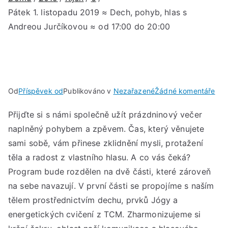
Pátek 1. listopadu 2019 ≈ Dech, pohyb, hlas s
Andreou Jurčíkovou ≈ od 17:00 do 20:00
u
Od
Příspěvek od
Publikováno v
Nezařazené
Žádné komentáře
Pát
Přijďte si s námi společně užít prázdninový večer
1.
naplněný pohybem a zpěvem. Čas, který věnujete
lis
201
sami sobě, vám přinese zklidnění mysli, protažení
≈
těla a radost z vlastního hlasu. A co vás čeká?
Dec
Program bude rozdělen na dvě části, které zároveň
poh
na sebe navazují. V první části se propojíme s naším
hla
tělem prostřednictvím dechu, prvků Jógy a
s
energetických cvičení z TCM. Zharmonizujeme si
And