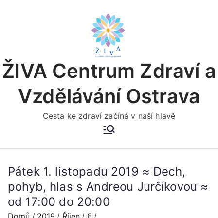
Přeskočit
na
obsah
ŽIVA Centrum Zdraví a
Vzdělávání Ostrava
Cesta ke zdraví začíná v naší hlavě
Pátek 1. listopadu 2019 ≈ Dech,
pohyb, hlas s Andreou Jurčíkovou ≈
od 17:00 do 20:00
Domů
2019
Říjen
6