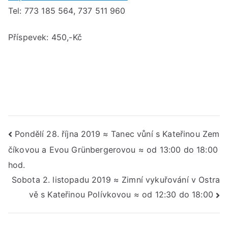
Tel: 773 185 564, 737 511 960
Příspevek: 450,-Kč
Navigace
Pondělí 28. října 2019 ≈ Tanec vůní s Kateřinou Zem
číkovou a Evou Grünbergerovou ≈ od 13:00 do 18:00
pro
hod.
příspěvek
Sobota 2. listopadu 2019 ≈ Zimní vykuřování v Ostra
vě s Kateřinou Polívkovou ≈ od 12:30 do 18:00