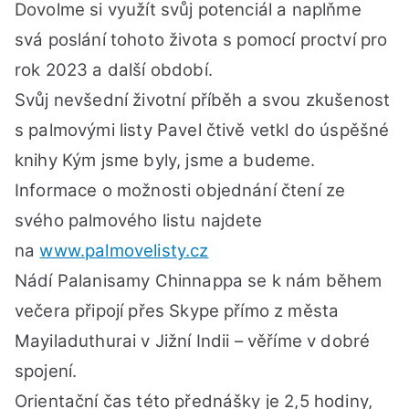
dub
Dovolme si využít svůj potenciál a naplňme
od
svá poslání tohoto života s pomocí proctví pro
18:
rok 2023 a další období.
Svůj nevšední životní příběh a svou zkušenost
s palmovými listy Pavel čtivě vetkl do úspěšné
knihy Kým jsme byly, jsme a budeme.
Informace o možnosti objednání čtení ze
svého palmového listu najdete
na
www.palmovelisty.cz
Nádí Palanisamy Chinnappa se k nám během
večera připojí přes Skype přímo z města
Mayiladuthurai v Jižní Indii – věříme v dobré
spojení.
Orientační čas této přednášky je 2,5 hodiny,