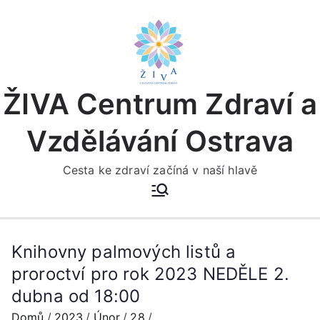
Přeskočit
na
obsah
ŽIVA Centrum Zdraví a
Vzdělávání Ostrava
Cesta ke zdraví začíná v naší hlavě
Knihovny palmových listů a
proroctví pro rok 2023 NEDĚLE 2.
dubna od 18:00
Domů
2023
Únor
28