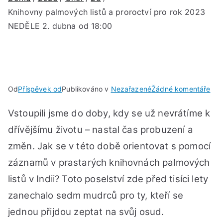
Knihovny palmových listů a proroctví pro rok 2023
NEDĚLE 2. dubna od 18:00
u
Od
Příspěvek od
Publikováno v
Nezařazené
Žádné komentáře
Kni
Vstoupili jsme do doby, kdy se už nevrátíme k
pal
list
dřívějšímu životu – nastal čas probuzení a
a
změn. Jak se v této době orientovat s pomocí
pro
záznamů v prastarých knihovnách palmových
pro
rok
listů v Indii? Toto poselství zde před tisíci lety
202
zanechalo sedm mudrců pro ty, kteří se
NE
jednou přijdou zeptat na svůj osud.
2.