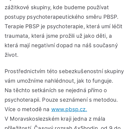
19.
zážitkové skupiny, kde budeme používat
postupy psychoterapeutického směru PBSP.
Terapie PBSP je psychoterapie, která umí léčit
traumata, která jsme prožili už jako děti, a
která mají negativní dopad na náš současný
život.
Prostřednictvím této sebezkušenostní
skupiny
vám umožníme nahlédnout, jak to funguje.
Na těchto setkáních se nejedná přímo o
psychoterapii. Pouze seznámení s metodou.
Více o
metodě na
www.pbsp.cz.
V Moravskoslezském kraji jedna z mála
příležitostí. Časový rozsah 4x5hodin, od 9 do