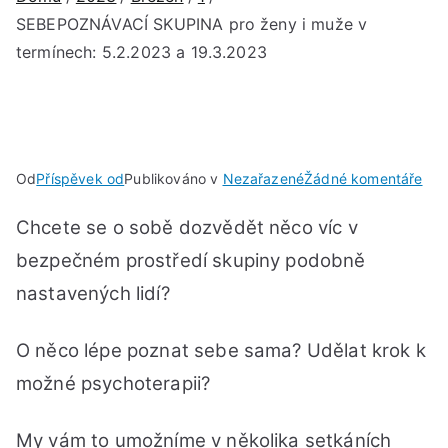
SEBEPOZNÁVACÍ SKUPINA pro ženy i muže v
termínech: 5.2.2023 a 19.3.2023
u
Od
Příspěvek od
Publikováno v
Nezařazené
Žádné komentáře
SE
Chcete se o sobě dozvědět něco víc v
SK
pro
bezpečném prostředí skupiny podobně
žen
nastavených
lidí?
i
mu
O něco lépe poznat sebe sama? Udělat krok k
v
ter
možné psychoterapii?
5.2
a
My vám to umožníme v několika setkáních