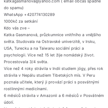
katkagasmanova@yahoo.com ( email občas spadne
do spamu)
WhatsApp +420774130289
1000kč za setkání
Kdo vás zve –
Katka Gasmanová, průzkumnice vnitřního a vnějšího
světa. Studovala na Ostravské univerzitě, v Irsku,
USA, Turecku a na Taiwanu sociální práci a
psychologii. Více než 15 let žije nomádský život.
Procestovala 3/4 světa.
Více než 4 roky strávila v Indii studiem jógy, přes rok
strávila v Nepálu studiem Tibetských mís. V Peru
poznala učitele, který ji provází práci s posvátnými
rostlinnými medicínami.
6 měsíců strávila v Amazonii a 6 měsíců v Posvátném
údolí.