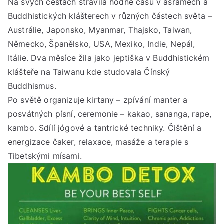
Na svých cestách strávila hodně času v ašrámech a
Buddhistických klášterech v různých částech světa –
Austrálie, Japonsko, Myanmar, Thajsko, Taiwan,
Německo, Španělsko, USA, Mexiko, Indie, Nepál,
Itálie. Dva měsíce žila jako jeptiška v Buddhistickém
klášteře na Taiwanu kde studovala Čínský
Buddhismus.
Po světě organizuje kirtany – zpívání manter a
posvátných písní, ceremonie – kakao, sananga, rape,
kambo. Sdílí jógové a tantrické techniky. Čištění a
energizace čaker, relaxace, masáže a terapie s
Tibetskými mísami.