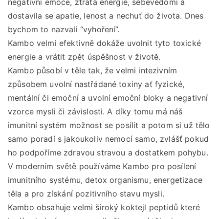
negativní emoce, ztráta energie, sebevědomí a
San
dostavila se apatie, lenost a nechuť do života. Dnes
Sob
bychom to nazvali “vyhoření”.
20.
Kambo velmi efektivně dokáže uvolnit tyto toxické
čer
202
energie a vrátit zpět úspěšnost v životě.
od
Kambo působí v těle tak, že velmi intezivním
9:3
způsobem uvolní nastřádané toxiny ať fyzické,
do
mentální či emoční a uvolní emoční bloky a negativní
12:
vzorce mysli či závislosti. A díky tomu má náš
hod
imunitní systém možnost se posílit a potom si už tělo
samo poradí s jakoukoliv nemocí samo, zvlášť pokud
ho podpoříme zdravou stravou a dostatkem pohybu.
V moderním světě používáme Kambo pro posílení
imunitního systému, detox organismu, energetizace
těla a pro získání pozitivního stavu mysli.
Kambo obsahuje velmi široký koktejl peptidů které