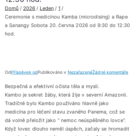
Domů
2026
Leden
1
Ceremonie s medicínou Kamba (microdising) a Rape
a Sanangy Sobota 20. června 2026 od 9:30 do 12:30
hod.
u
Od
Příspěvek od
Publikováno v
Nezařazené
Žádné komentáře
Cer
Bezpečná a efektivní očista těla a mysli.
s
Kambo je sekret žáby, která žije v severní Amazonii.
med
Ka
Tradičně bylo Kambo používáno hlavně jako
(mi
medicína pro léčení stavu zvaného Panema, což se
a
dá volně přeložit jako “ nemoc neúspěšného lovce”.
Rap
Když lovec dlouho neměl úspěch, začaly se hromadit
a