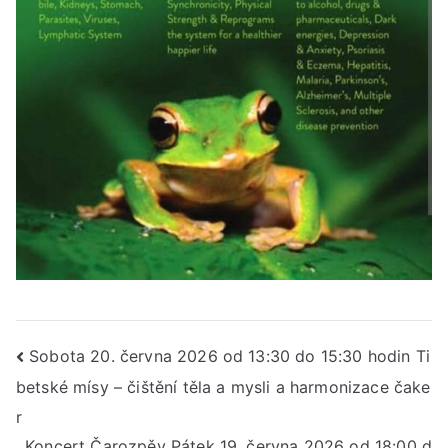
Navigace
Sobota 20. června 2026 od 13:30 do 15:30 hodin Ti
betské mísy – čištění těla a mysli a harmonizace čake
pro
r
příspěvek
Koncert Čarozpěv Pátek 19. června 2026 od 18:00 d