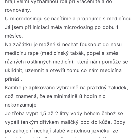
hrají velmi významnou roli při vracení těla do
rovnováhy.
U microdosingu se nacítíme a propojíme s medicínou.
Já jsem při iniciaci měla microdosing po dobu 1
měsíce.
Na začátku je možné si nechat fouknout do nosu
medicínu rape (medicínský tabák, popel a směs
různých rostlinných medicín), která nám pomůže se
uklidnit, uzemnit a otevřít tomu co nám medicína
přináší.
Kambo je aplikováno výhradně na prázdný žaludek,
což znamená, že se minimálně 8 hodin nic
nekonzumuje.
Je třeba vypít 1,5 až 2 litry vody během čehož se
vypálí tenkým dřívkem maličký bod do kůže. Body
po zahojení nechají slabě viditelnou jizvičku, ze