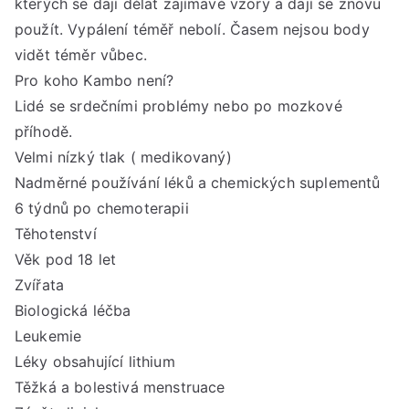
kterých se dají dělat zajímavé vzory a dají se znovu
použít. Vypálení téměř nebolí. Časem nejsou body
vidět téměr vůbec.
Pro koho Kambo není?
Lidé se srdečními problémy nebo po mozkové
příhodě.
Velmi nízký tlak ( medikovaný)
Nadměrné používání léků a chemických suplementů
6 týdnů po chemoterapii
Těhotenství
Věk pod 18 let
Zvířata
Biologická léčba
Leukemie
Léky obsahující lithium
Těžká a bolestivá menstruace