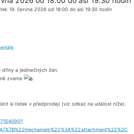
rvna 2026 od 18:00 do asi 19:30 hodin
ek 19. června 2026 od 18:00 do asi 19:30 hodin
u
entáře
Koncert
Čarozpěv
Pátek
 dřiny a jedinečných žen.
19.
ečně zveme
června
2026
od
it si lístek v předprodeji (viz odkaz na událost níže).
18:00
do
67154090?
asi
2%3A[%7B%22mechanism%22%3A%22attachment%22%2C
19:30