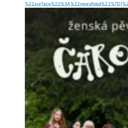
%22surface%22%3A%22newsfeed%22%7D]%2C