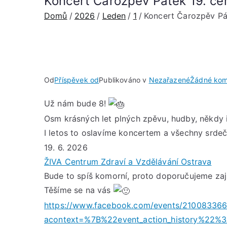
Koncert Čarozpěv Pátek 19. če
Domů
2026
Leden
1
Koncert Čarozpěv Pát
Od
Příspěvek od
Publikováno v
Nezařazené
Žádné kom
Už nám bude 8!
Osm krásných let plných zpěvu, hudby, někdy i
I letos to oslavíme koncertem a všechny srd
19. 6. 2026
ŽIVA Centrum Zdraví a Vzdělávání Ostrava
Bude to spíš komorní, proto doporučujeme zajist
Těšíme se na vás
https://www.facebook.com/events/21008336
acontext=%7B%22event_action_history%2