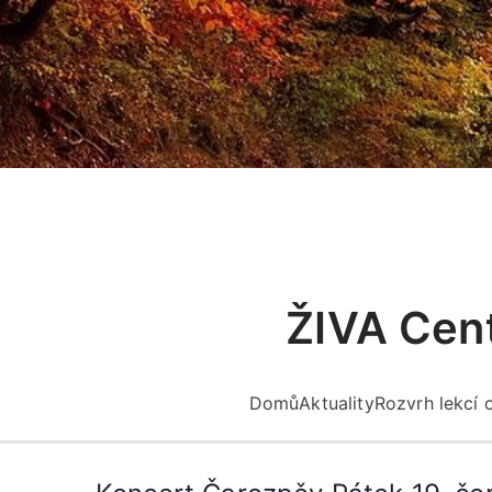
Přeskočit
na
obsah
ŽIVA Cent
Domů
Aktuality
Rozvrh lekcí