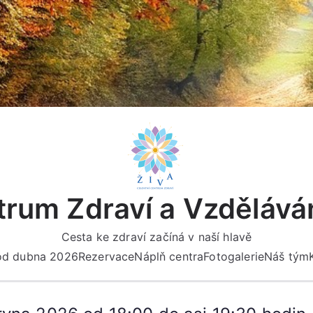
rum Zdraví a Vzdělává
Cesta ke zdraví začíná v naší hlavě
 od dubna 2026
Rezervace
Náplň centra
Fotogalerie
Náš tým