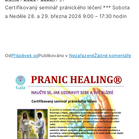
Certifikovaný seminář pránického léčení *** Sobota
a Neděle 28. a 29. března 2026 9:00 – 17:30 hodin
u
Od
Příspěvek od
Publikováno v
Nezařazené
Žádné komentáře
Cer
sem
prá
léče
***
Sob
a
Ned
28.
a