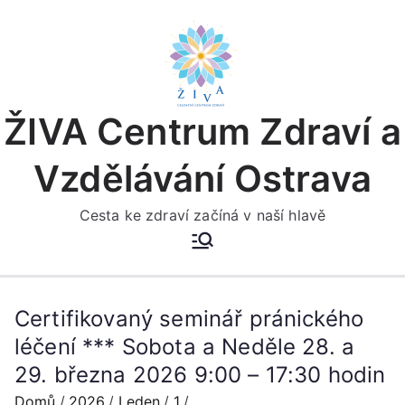
Přeskočit
na
obsah
ŽIVA Centrum Zdraví a
Vzdělávání Ostrava
Cesta ke zdraví začíná v naší hlavě
Certifikovaný seminář pránického
léčení *** Sobota a Neděle 28. a
29. března 2026 9:00 – 17:30 hodin
Domů
2026
Leden
1