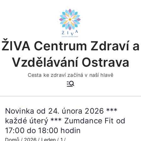
Přeskočit
na
obsah
ŽIVA Centrum Zdraví a
Vzdělávání Ostrava
Cesta ke zdraví začíná v naší hlavě
Novinka od 24. února 2026 ***
každé úterý *** Zumdance Fit od
17:00 do 18:00 hodin
Domů
2026
Leden
1