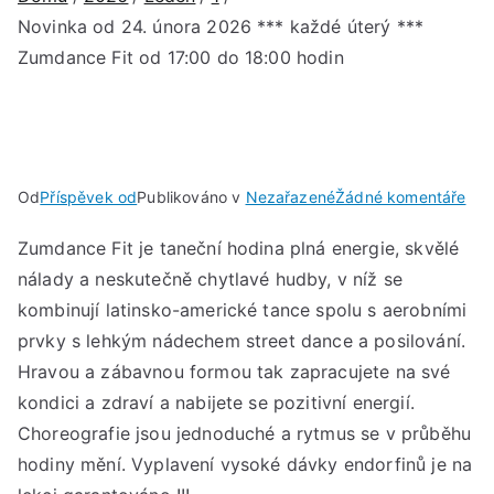
Novinka od 24. února 2026 *** každé úterý ***
Zumdance Fit od 17:00 do 18:00 hodin
u
Od
Příspěvek od
Publikováno v
Nezařazené
Žádné komentáře
Nov
Zumdance Fit je taneční hodina plná energie, skvělé
od
nálady a neskutečně chytlavé hudby, v níž se
24.
úno
kombinují latinsko-americké tance spolu s aerobními
202
prvky s lehkým nádechem street dance a posilování.
***
Hravou a zábavnou formou tak zapracujete na své
kaž
kondici a zdraví a nabijete se pozitivní energií.
úte
Choreografie jsou jednoduché a rytmus se v průběhu
***
hodiny mění. Vyplavení vysoké dávky endorfinů je na
Zu