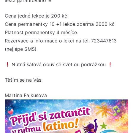
lekci garantováno !!!
Fit
od
Cena jedné lekce je 200 kč
17:
Cena permanentky 10 +1 lekce zdarma 2000 kč
do
18:
Platnost permanentky 4 měsíce.
hod
Rezervace a informace o lekci na tel. 723447613
(nejlépe SMS)
Nutná sálová obuv se světlou podrážkou
Těším se na Vás
Martina Fajkusová