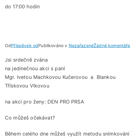
do 17:00 hodin
u
Od
Příspěvek od
Publikováno v
Nezařazené
Žádné komentáře
DE
Jsi srdečně zvána
PR
na jedinečnou akci s paní
PR
Mgr. Ivetou Machkovou Kučerovou a Blankou
ve
Třískovou Vlkovou
stř
21.
na akci pro ženy: DEN PRO PRSA
led
202
Co můžeš očekávat?
od
14:
Během celého dne můžeš využít metodu snímkování
do