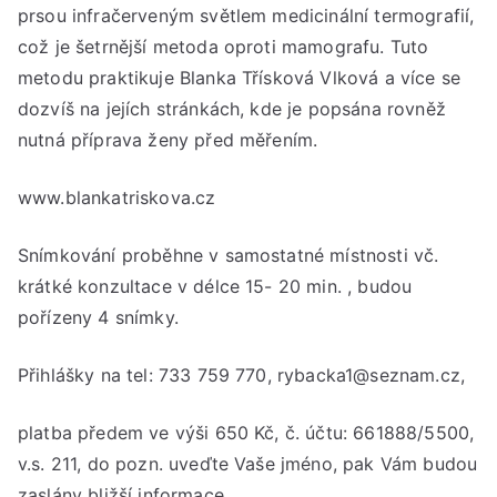
prsou infračerveným světlem medicinální termografií,
17:
což je šetrnější metoda oproti mamografu. Tuto
hod
metodu praktikuje Blanka Třísková Vlková a více se
dozvíš na jejích stránkách, kde je popsána rovněž
nutná příprava ženy před měřením.
www.blankatriskova.cz
Snímkování proběhne v samostatné místnosti vč.
krátké konzultace v délce 15- 20 min. , budou
pořízeny 4 snímky.
Přihlášky na tel: 733 759 770, rybacka1@seznam.cz,
platba předem ve výši 650 Kč, č. účtu: 661888/5500,
v.s. 211, do pozn. uveďte Vaše jméno, pak Vám budou
zaslány bližší informace.